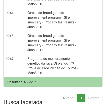
Maio/2013.
2018
Girolando breed genetic
-
improvement program - Sire
summary - Progeny test results -
June 2018.
2017
Girolando breed genetic
-
improvement program - Sire
summary - Progeny test results -
June 2017.
2019
Programa de melhoramento
-
genético da raça Girolando - 7ª
Prova de Pré-Seleção de Touros -
Maio/2019.
Resultado 1-7 de 7.
Anterior
1
Póximo
Busca facetada