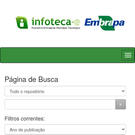
Skip
navigation
Página de Busca
Filtros correntes: