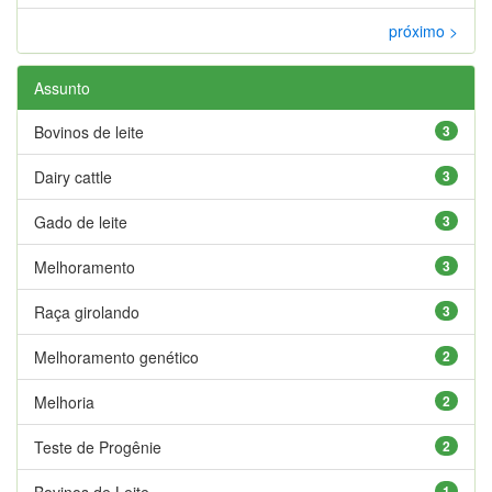
próximo >
Assunto
Bovinos de leite
3
Dairy cattle
3
Gado de leite
3
Melhoramento
3
Raça girolando
3
Melhoramento genético
2
Melhoria
2
Teste de Progênie
2
Bovinos de Leite
1