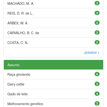
MACHADO, M. A.
3
REIS, D. R. de L.
3
ARBEX, W. A.
2
CARVALHO, B. C. de
2
COSTA, C. N.
2
próximo >
Assunto
Raça girolando
6
Dairy cattle
4
Gado de leite
4
Melhoramento genético
3