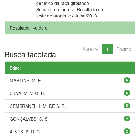
genético da raça girolando -
Sumário de touros - Resultado do
teste de progênie - Julho/2013.
Resultado 1-6 de 6.
Anterior
1
Póximo
Busca facetada
Editor
MARTINS, M. F.
6
SILVA, M. V. G. B.
6
CEMBRANELLI, M. DE A. R.
5
GONÇALVES, G. S.
4
ALVES, B. R. C.
3