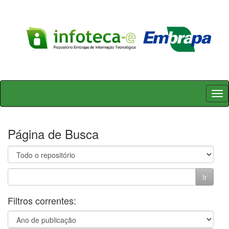
Skip
navigation
Página de Busca
Filtros correntes: