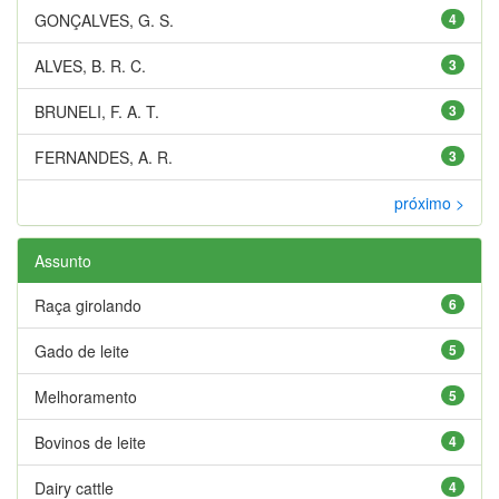
GONÇALVES, G. S.
4
ALVES, B. R. C.
3
BRUNELI, F. A. T.
3
FERNANDES, A. R.
3
próximo >
Assunto
Raça girolando
6
Gado de leite
5
Melhoramento
5
Bovinos de leite
4
Dairy cattle
4