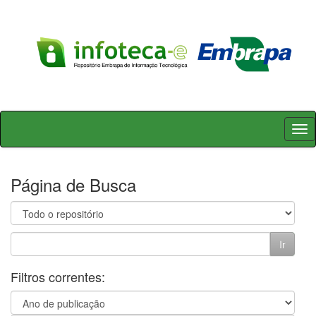
Skip
navigation
Página de Busca
Filtros correntes: