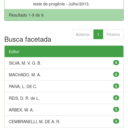
teste de progênie - Julho/2013.
Resultado 1-9 de 9.
Anterior
1
Póximo
Busca facetada
Editor
SILVA, M. V. G. B.
9
MACHADO, M. A.
6
PAIVA, L. DE C.
6
REIS, D. R. de L.
6
ARBEX, W. A.
5
CEMBRANELLI, M. DE A. R.
5