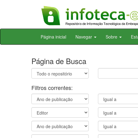
Skip
Página inicial
Navegar
Sobre
Est
navigation
Página de Busca
Filtros correntes: