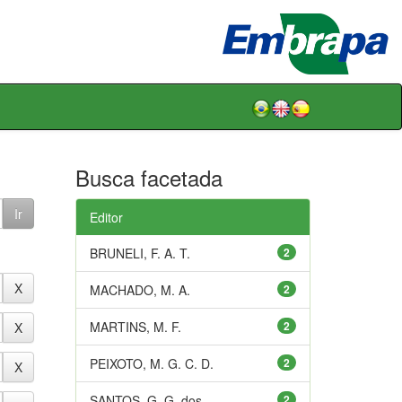
Busca facetada
Editor
BRUNELI, F. A. T.
2
MACHADO, M. A.
2
MARTINS, M. F.
2
PEIXOTO, M. G. C. D.
2
SANTOS, G. G. dos
2