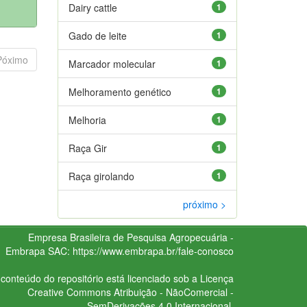
Dairy cattle
1
Gado de leite
1
Póximo
Marcador molecular
1
Melhoramento genético
1
Melhoria
1
Raça Gir
1
Raça girolando
1
próximo >
Empresa Brasileira de Pesquisa Agropecuária -
Embrapa
SAC:
https://www.embrapa.br/fale-conosco
conteúdo do repositório está licenciado sob a Licença
Creative Commons
Atribuição - NãoComercial -
SemDerivações 4.0 Internacional.