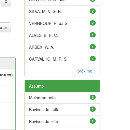
SILVA, M. V. G. B.
2
VERNEQUE, R. da S.
2
ALVES, B. R. C.
1
ARBEX, W. A.
1
CARVALHO, M. R. S.
1
próximo >
tor(es)
Assunto
Melhoramento
2
Bovinos de Leite
1
Bovinos de leite
1