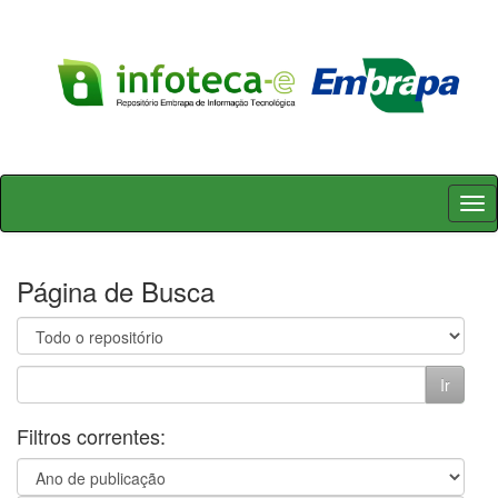
Skip
navigation
Página de Busca
Filtros correntes: