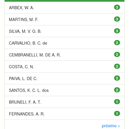
ARBEX, W. A.
3
MARTINS, M. F.
3
SILVA, M. V. G. B.
3
CARVALHO, B. C. de
2
CEMBRANELLI, M. DE A. R.
2
COSTA, C. N.
2
PAIVA, L. DE C.
2
SANTOS, K. C. L. dos
2
BRUNELI, F. A. T.
1
FERNANDES, A. R.
1
próximo >