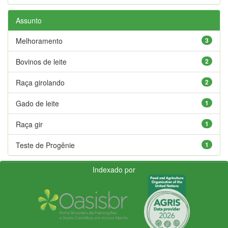
Assunto
Melhoramento
3
Bovinos de leite
2
Raça girolando
2
Gado de leite
1
Raça gir
1
Teste de Progênie
1
Indexado por