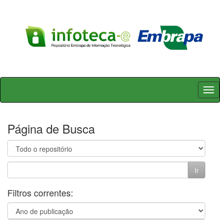
Skip
navigation
Página de Busca
Filtros correntes: