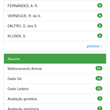
FERNANDES, A. R.
5
VERNEQUE, R. da S.
4
DALTRO, D. dos S.
3
KLUSKA, S.
3
próximo >
Assunto
Melhoramento Animal
21
Gado Gir
14
Gado Leiteiro
12
Avaliação genética
7
Avaliação genômica
7