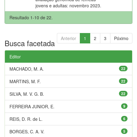
jovens e adultas: novembro 2023.
Resultado 1-10 de 22.
Anterior
1
2
3
Póximo
Busca facetada
Editor
MACHADO, M. A.
22
MARTINS, M. F.
22
SILVA, M. V. G. B.
22
FERREIRA JUNIOR, E.
9
REIS, D. R. de L.
6
BORGES, C. A. V.
5