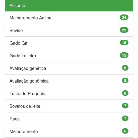
Assunto
Melhoramento Animal
24
Bovino
22
Gado Gir
16
Gado Leiteiro
15
Avaliação genética
8
Avaliação genômica
8
Teste de Progênie
8
Bovinos de leite
7
Raça
7
Melhoramento
6