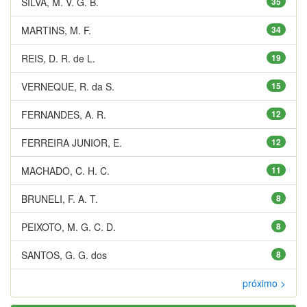
SILVA, M. V. G. B.
35
MARTINS, M. F.
34
REIS, D. R. de L.
19
VERNEQUE, R. da S.
15
FERNANDES, A. R.
12
FERREIRA JUNIOR, E.
12
MACHADO, C. H. C.
11
BRUNELI, F. A. T.
8
PEIXOTO, M. G. C. D.
8
SANTOS, G. G. dos
8
próximo >