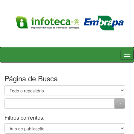
Skip
navigation
Página de Busca
Filtros correntes: