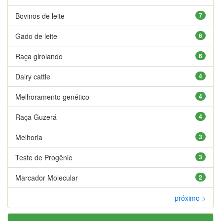
Bovinos de leite
7
Gado de leite
6
Raça girolando
6
Dairy cattle
4
Melhoramento genético
4
Raça Guzerá
4
Melhoria
3
Teste de Progênie
3
Marcador Molecular
2
próximo >