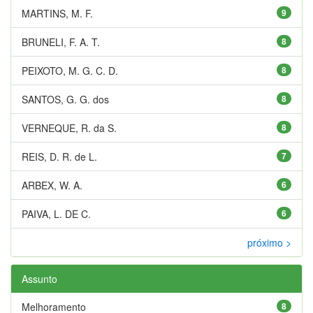
MARTINS, M. F.
9
BRUNELI, F. A. T.
8
PEIXOTO, M. G. C. D.
8
SANTOS, G. G. dos
8
VERNEQUE, R. da S.
8
REIS, D. R. de L.
7
ARBEX, W. A.
6
PAIVA, L. DE C.
6
próximo >
Assunto
Melhoramento
8