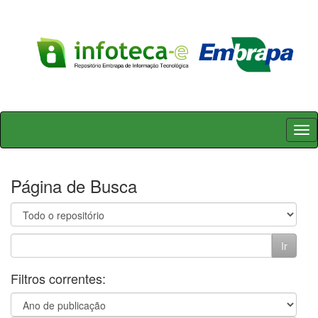
Skip
navigation
Página de Busca
Filtros correntes: