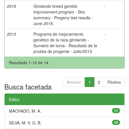
2018
Girolando breed genetic
-
improvement program - Sire
summary - Progeny test results -
June 2018.
2013
Programa de mejoramiento
-
genético de la raza girolando -
Sumário de toros - Resultado de la
prueba de progenie - Julio/2013.
Resultado 1-10 de 14.
Anterior
1
2
Póximo
Busca facetada
Editor
MACHADO, M. A.
11
SILVA, M. V. G. B.
10