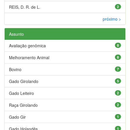
REIS, D. R. de L.
2
próximo >
Assunto
Avaliação genômica
8
Melhoramento Animal
8
Bovino
7
Gado Girolando
5
Gado Leiteiro
2
Raça Girolando
2
Gado Gir
1
Gado Holandês
1