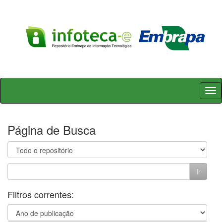
Skip
navigation
Página de Busca
Filtros correntes: