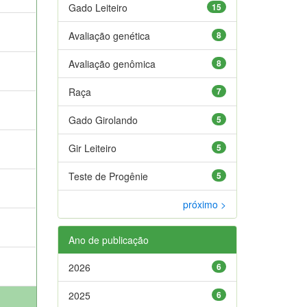
Gado Leiteiro
15
Avaliação genética
8
Avaliação genômica
8
Raça
7
Gado Girolando
5
Gir Leiteiro
5
Teste de Progênie
5
próximo >
Ano de publicação
2026
6
2025
6