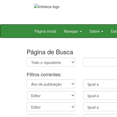
Skip
Página inicial
Navegar
Sobre
Est
navigation
Página de Busca
Filtros correntes: