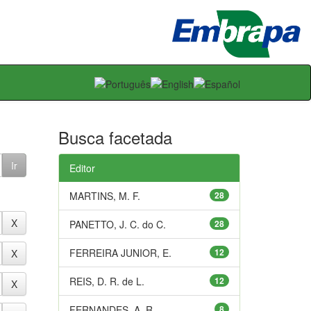
Busca facetada
Editor
MARTINS, M. F.
28
PANETTO, J. C. do C.
28
FERREIRA JUNIOR, E.
12
REIS, D. R. de L.
12
FERNANDES, A. R.
8