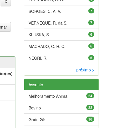
BORGES, C. A. V.
7
VERNEQUE, R. da S.
7
KLUSKA, S.
6
MACHADO, C. H. C.
6
NEGRI, R.
6
próximo >
tor(es)
Assunto
Melhoramento Animal
24
Bovino
22
Gado Gir
16