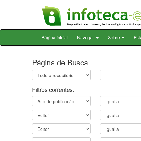
Skip
Página inicial
Navegar
Sobre
Est
navigation
Página de Busca
Filtros correntes: