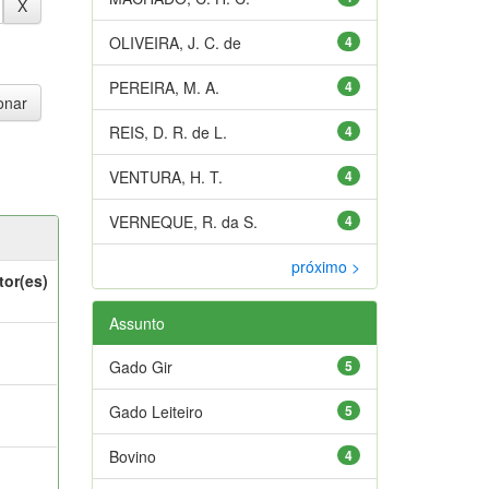
OLIVEIRA, J. C. de
4
PEREIRA, M. A.
4
REIS, D. R. de L.
4
VENTURA, H. T.
4
VERNEQUE, R. da S.
4
próximo >
tor(es)
Assunto
Gado Gir
5
Gado Leiteiro
5
Bovino
4