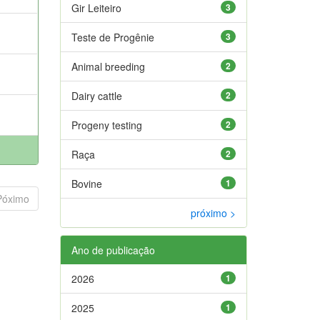
Gir Leiteiro
3
Teste de Progênie
3
Animal breeding
2
Dairy cattle
2
Progeny testing
2
Raça
2
Bovine
1
Póximo
próximo >
Ano de publicação
2026
1
2025
1