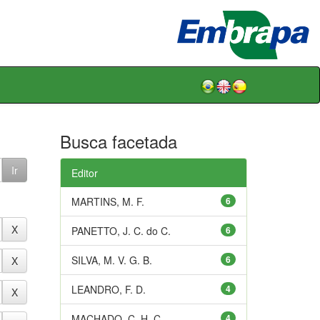
Busca facetada
Editor
MARTINS, M. F.
6
PANETTO, J. C. do C.
6
SILVA, M. V. G. B.
6
LEANDRO, F. D.
4
MACHADO, C. H. C.
4