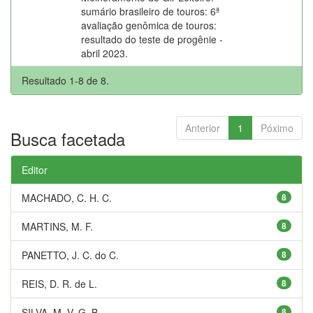
sumário brasileiro de touros: 6ª
avaliação genômica de touros:
resultado do teste de progênie -
abril 2023.
Resultado 1-8 de 8.
Anterior
1
Póximo
Busca facetada
Editor
MACHADO, C. H. C.
8
MARTINS, M. F.
8
PANETTO, J. C. do C.
8
REIS, D. R. de L.
8
SILVA, M. V. G. B.
8