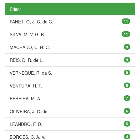
Editor
PANETTO, J. C. do C.
11
SILVA, M. V. G. B.
11
MACHADO, C. H. C.
9
REIS, D. R. de L.
9
VERNEQUE, R. da S.
9
VENTURA, H. T.
8
PEREIRA, M. A.
7
OLIVEIRA, J. C. de
6
LEANDRO, F. D.
5
BORGES, C. A. V.
4