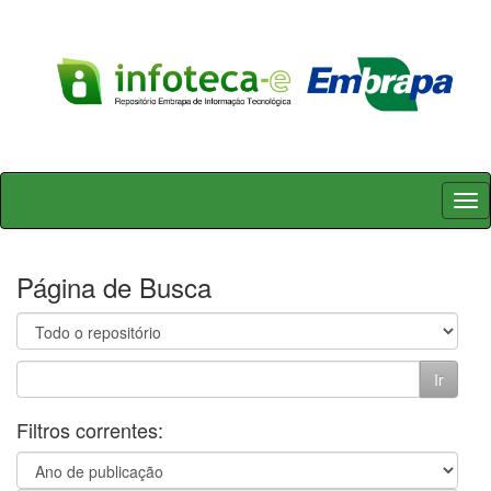
Skip
navigation
Página de Busca
Filtros correntes: