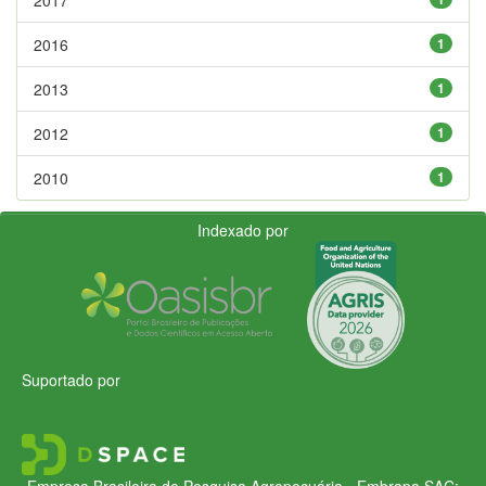
2016
1
2013
1
2012
1
2010
1
Indexado por
Suportado por
Empresa Brasileira de Pesquisa Agropecuária - Embrapa
SAC: