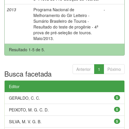
2013
Programa Nacional de
-
Melhoramento do Gir Leiteiro -
Sumário Brasileiro de Touros -
Resultado do teste de progênie - 4ª
prova de pré-seleção de touros.
Maio/2013.
Resultado 1-5 de 5.
Anterior
1
Póximo
Busca facetada
Editor
GERALDO, C. C.
5
PEIXOTO, M. G. C. D.
5
SILVA, M. V. G. B.
5