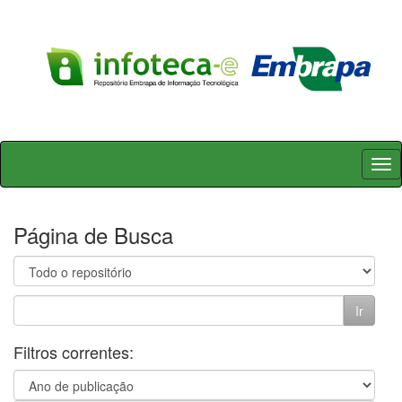
Skip
navigation
Página de Busca
Filtros correntes: