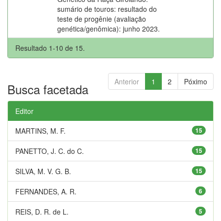
sumário de touros: resultado do
teste de progênie (avaliação
genética/genômica): junho 2023.
Resultado 1-10 de 15.
Anterior
1
2
Póximo
Busca facetada
Editor
MARTINS, M. F.
15
PANETTO, J. C. do C.
15
SILVA, M. V. G. B.
15
FERNANDES, A. R.
6
REIS, D. R. de L.
5