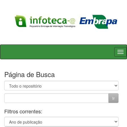
Skip
navigation
Página de Busca
Filtros correntes: