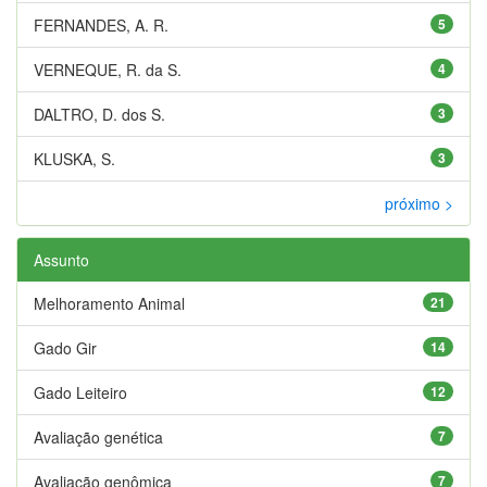
FERNANDES, A. R.
5
VERNEQUE, R. da S.
4
DALTRO, D. dos S.
3
KLUSKA, S.
3
próximo >
Assunto
Melhoramento Animal
21
Gado Gir
14
Gado Leiteiro
12
Avaliação genética
7
Avaliação genômica
7