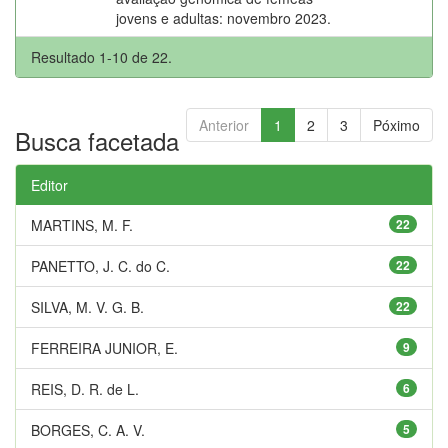
jovens e adultas: novembro 2023.
Resultado 1-10 de 22.
Anterior
1
2
3
Póximo
Busca facetada
Editor
MARTINS, M. F.
22
PANETTO, J. C. do C.
22
SILVA, M. V. G. B.
22
FERREIRA JUNIOR, E.
9
REIS, D. R. de L.
6
BORGES, C. A. V.
5