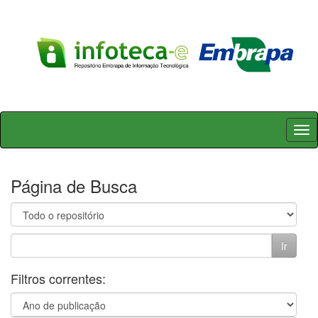
Skip
navigation
Página de Busca
Filtros correntes: