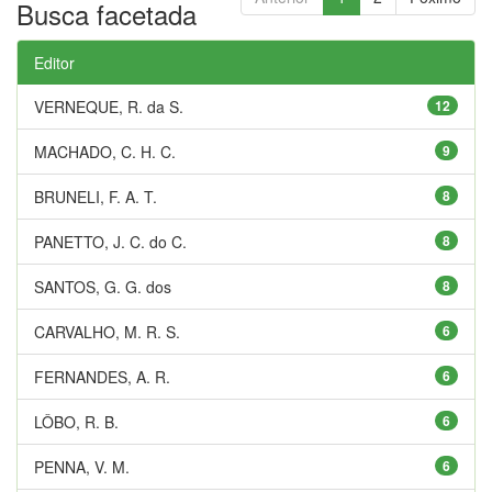
Busca facetada
Editor
VERNEQUE, R. da S.
12
MACHADO, C. H. C.
9
BRUNELI, F. A. T.
8
PANETTO, J. C. do C.
8
SANTOS, G. G. dos
8
CARVALHO, M. R. S.
6
FERNANDES, A. R.
6
LÔBO, R. B.
6
PENNA, V. M.
6