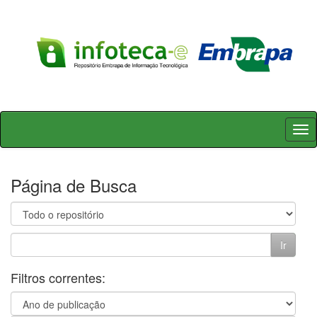
Skip
navigation
Página de Busca
Filtros correntes: