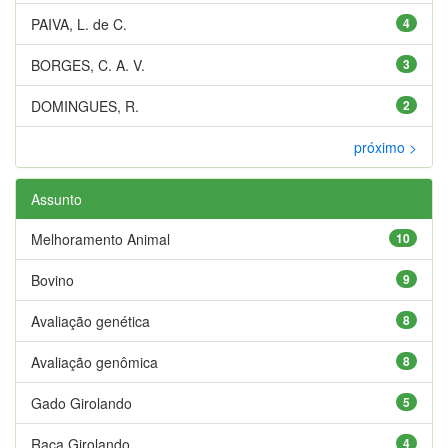
PAIVA, L. de C.
4
BORGES, C. A. V.
3
DOMINGUES, R.
2
próximo >
Assunto
Melhoramento Animal
10
Bovino
9
Avaliação genética
8
Avaliação genômica
8
Gado Girolando
5
Raça Girolando
4