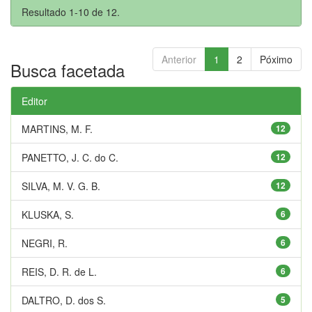
Resultado 1-10 de 12.
Anterior
1
2
Póximo
Busca facetada
Editor
MARTINS, M. F.
12
PANETTO, J. C. do C.
12
SILVA, M. V. G. B.
12
KLUSKA, S.
6
NEGRI, R.
6
REIS, D. R. de L.
6
DALTRO, D. dos S.
5