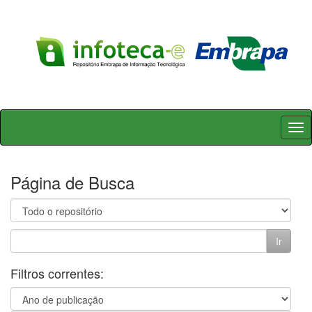
Skip
navigation
Página de Busca
Filtros correntes: