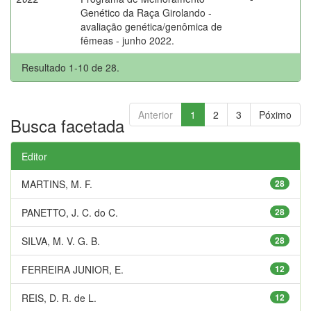
Genético da Raça Girolando -
avaliação genética/genômica de
fêmeas - junho 2022.
Resultado 1-10 de 28.
Anterior
1
2
3
Póximo
Busca facetada
Editor
MARTINS, M. F.
28
PANETTO, J. C. do C.
28
SILVA, M. V. G. B.
28
FERREIRA JUNIOR, E.
12
REIS, D. R. de L.
12