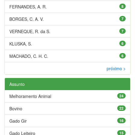
FERNANDES, A. R.
8
BORGES, C. A. V.
7
VERNEQUE, R. da S.
7
KLUSKA, S.
6
MACHADO, C. H. C.
6
próximo >
Assunto
Melhoramento Animal
24
Bovino
22
Gado Gir
16
Gado Leiteiro
15