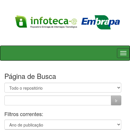
Skip
navigation
Página de Busca
Filtros correntes: