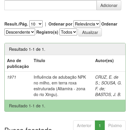
Result./Pág.
|
Ordenar por
Ordenar
Registro(s)
Resultado 1-1 de 1.
Ano de
Título
Autor(es)
publicação
1971
Influência de adubação NPK
CRUZ, E. de
no milho, em terra roxa
S.
;
SOUSA, G.
estruturada (Altamira - zona
F. de
;
do rio Xingu).
BASTOS, J. B.
Resultado 1-1 de 1.
Anterior
1
Póximo
Busca facetada