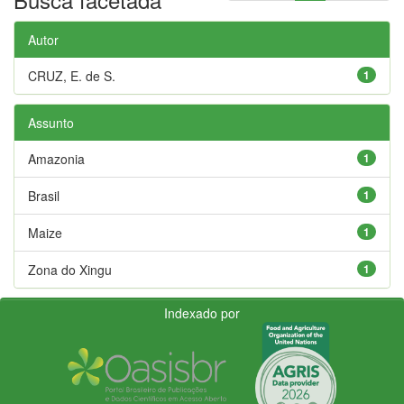
Autor
CRUZ, E. de S.
1
Assunto
Amazonia
1
Brasil
1
Maize
1
Zona do Xingu
1
Indexado por