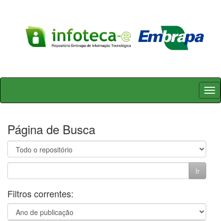
Skip
navigation
Página de Busca
Filtros correntes: