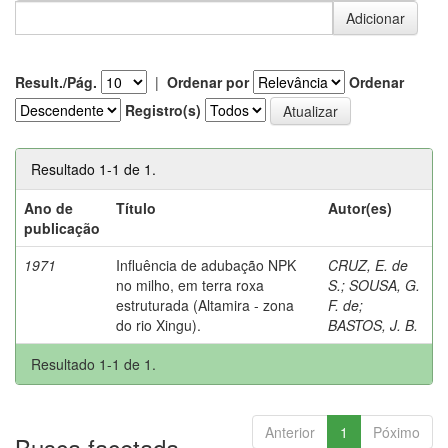
Result./Pág.
|
Ordenar por
Ordenar
Registro(s)
Resultado 1-1 de 1.
Ano de
Título
Autor(es)
publicação
1971
Influência de adubação NPK
CRUZ, E. de
no milho, em terra roxa
S.
;
SOUSA, G.
estruturada (Altamira - zona
F. de
;
do rio Xingu).
BASTOS, J. B.
Resultado 1-1 de 1.
Anterior
1
Póximo
Busca facetada