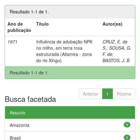
Resultado 1-1 de 1.
Ano de
Título
Autor(es)
publicação
1971
Influência de adubação NPK
CRUZ, E. de
no milho, em terra roxa
S.
;
SOUSA, G.
estruturada (Altamira - zona
F. de
;
do rio Xingu).
BASTOS, J. B.
Resultado 1-1 de 1.
Anterior
1
Póximo
Busca facetada
Assunto
Amazonia
1
Brasil
1