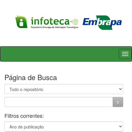
Skip
navigation
Página de Busca
Filtros correntes: