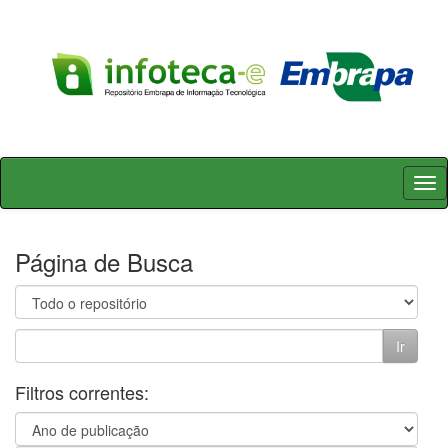
Skip
navigation
Página de Busca
Filtros correntes: