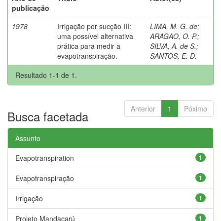
publicação
1978
Irrigação por sucção III:
LIMA, M. G. de
;
uma possível alternativa
ARAGAO, O. P.
;
prática para medir a
SILVA, A. de S.
;
evapotranspiração.
SANTOS, E. D.
Resultado 1-1 de 1.
Anterior
1
Póximo
Busca facetada
Assunto
Evapotranspiration
1
Evapotranspiração
1
Irrigação
1
Projeto Mandacarú
1