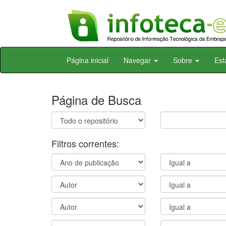
Skip
Página inicial
Navegar
Sobre
Est
navigation
Página de Busca
Filtros correntes: