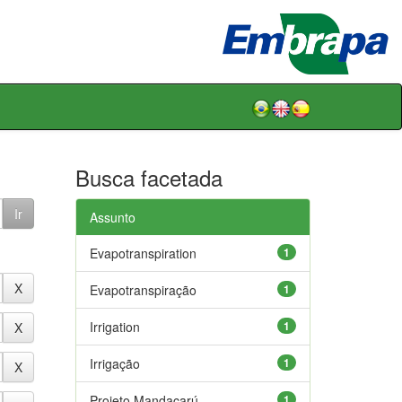
Busca facetada
Assunto
Evapotranspiration
1
Evapotranspiração
1
Irrigation
1
Irrigação
1
Projeto Mandacarú
1