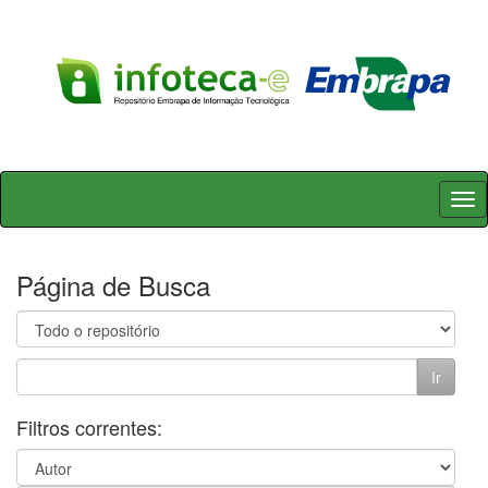
Skip
navigation
Página de Busca
Filtros correntes: