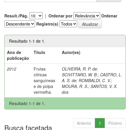
Result./Pág.
|
Ordenar por
Ordenar
Registro(s)
Resultado 1-1 de 1.
Ano de
Título
Autor(es)
publicação
2012
Frutas
OLIVEIRA, R. P. de
;
cítricas
SCIVITTARO, W. B.
;
CASTRO, L.
sanguíneas
A. S. de
;
ROMBALDI, C. V.
;
e de polpa
MOURA, R. S.
;
SANTOS, V. X.
vermelha.
dos
Resultado 1-1 de 1.
Anterior
1
Póximo
Busca facetada