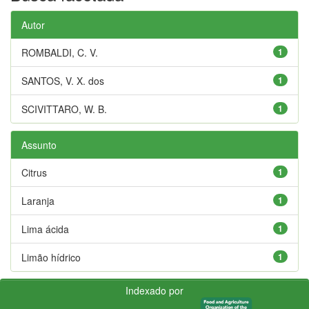
Autor
ROMBALDI, C. V.
1
SANTOS, V. X. dos
1
SCIVITTARO, W. B.
1
Assunto
Citrus
1
Laranja
1
Lima ácida
1
Limão hídrico
1
Indexado por