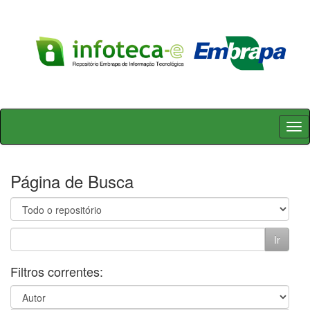
Skip
navigation
Página de Busca
Filtros correntes: