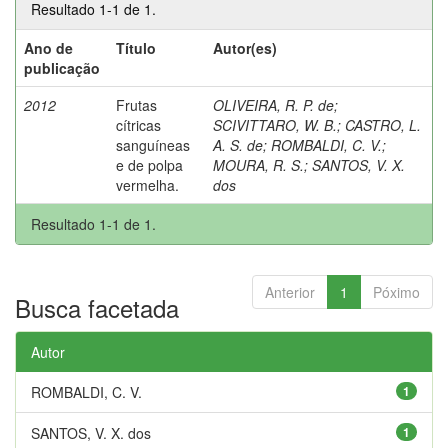
Resultado 1-1 de 1.
Ano de
Título
Autor(es)
publicação
2012
Frutas
OLIVEIRA, R. P. de
;
cítricas
SCIVITTARO, W. B.
;
CASTRO, L.
sanguíneas
A. S. de
;
ROMBALDI, C. V.
;
e de polpa
MOURA, R. S.
;
SANTOS, V. X.
vermelha.
dos
Resultado 1-1 de 1.
Anterior
1
Póximo
Busca facetada
Autor
ROMBALDI, C. V.
1
SANTOS, V. X. dos
1