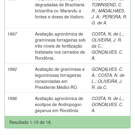
degradadas de Brachiaria
TOWNSEND, C.
brizantha cv. Marandu a
R.
;
MAGALHAES,
fontes e doses de fósforo.
J. A.
;
PEREIRA, R.
G. de A.
1997
Avaliação agronômica de
COSTA, N. de L.
;
gramíneas forrageiras sob
OLIVEIRA, J. R.
três níveis de fertilização
da C.
;
fosfatada nos cerrados de
GONÇALVES, C.
Rondônia.
A.
1992
Avaliação de gramíneas e
GONÇALVES, C.
leguminosas forrageiras
A.
;
COSTA, N. de
consorciadas em
L.
;
OLIVEIRA, J.
Presidente Médici-RO.
R. da C.
1996
Avaliação agronômica de
COSTA, N. de L.
;
ecotipos de Andropogon
GONCALVES, C.
gayanus em Rondônia.
A.
Resultado 1-10 de 18.