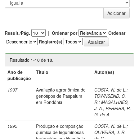
Result./Pág.
|
Ordenar por
Ordenar
Registro(s)
Resultado 1-10 de 18.
Ano de
Título
Autor(es)
publicação
1997
Avaliação agronômica de
COSTA, N. de L.
;
genótipos de Paspalum
TOWNSEND, C.
em Rondônia.
R.
;
MAGALHAES,
J. A.
;
PEREIRA, R.
G. de A.
1995
Produção e composição
COSTA, N. de L.
;
química de leguminosas
OLIVEIRA, J. R.
forrageiras em Rondônia.
da C.
;