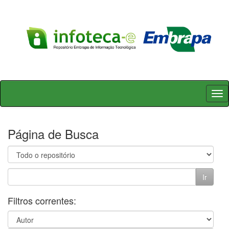
Skip
navigation
Página de Busca
Filtros correntes: