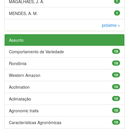
MAGALHÃES, J. A.
1
MENDES, A. M.
1
próximo >
Assunto
Comportamento de Variedade
18
Rondônia
18
Western Amazon
18
Acclimation
16
Aclimatação
16
Agronomic traits
16
Características Agronômicas
16