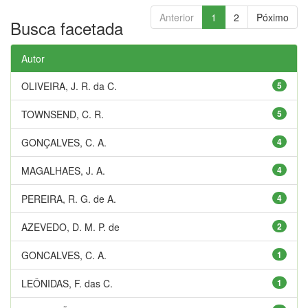
Anterior
1
2
Póximo
Busca facetada
Autor
OLIVEIRA, J. R. da C.
5
TOWNSEND, C. R.
5
GONÇALVES, C. A.
4
MAGALHAES, J. A.
4
PEREIRA, R. G. de A.
4
AZEVEDO, D. M. P. de
2
GONCALVES, C. A.
1
LEÔNIDAS, F. das C.
1