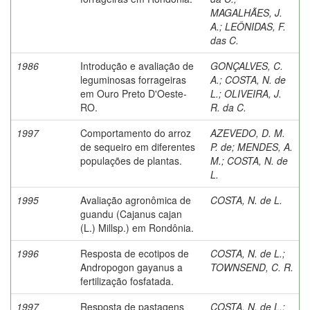
MAGALHÃES, J.
A.
;
LEÔNIDAS, F.
das C.
1986
Introdução e avaliação de
GONÇALVES, C.
leguminosas forrageiras
A.
;
COSTA, N. de
em Ouro Preto D'Oeste-
L.
;
OLIVEIRA, J.
RO.
R. da C.
1997
Comportamento do arroz
AZEVEDO, D. M.
de sequeiro em diferentes
P. de
;
MENDES, A.
populações de plantas.
M.
;
COSTA, N. de
L.
1995
Avaliação agronômica de
COSTA, N. de L.
guandu (Cajanus cajan
(L.) Millsp.) em Rondônia.
1996
Resposta de ecotipos de
COSTA, N. de L.
;
Andropogon gayanus a
TOWNSEND, C. R.
fertilização fosfatada.
1997
Resposta de pastagens
COSTA, N. de L.
;