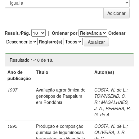
Result./Pág.
|
Ordenar por
Ordenar
Registro(s)
Resultado 1-10 de 18.
Ano de
Título
Autor(es)
publicação
1997
Avaliação agronômica de
COSTA, N. de L.
;
genótipos de Paspalum
TOWNSEND, C.
em Rondônia.
R.
;
MAGALHAES,
J. A.
;
PEREIRA, R.
G. de A.
1995
Produção e composição
COSTA, N. de L.
;
química de leguminosas
OLIVEIRA, J. R.
forrageiras em Rondônia.
da C.
;