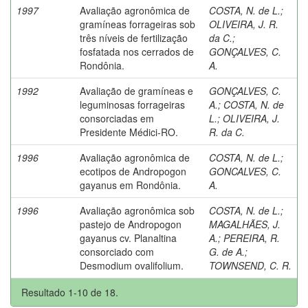
1997
Avaliação agronômica de
COSTA, N. de L.
;
gramíneas forrageiras sob
OLIVEIRA, J. R.
três níveis de fertilização
da C.
;
fosfatada nos cerrados de
GONÇALVES, C.
Rondônia.
A.
1992
Avaliação de gramíneas e
GONÇALVES, C.
leguminosas forrageiras
A.
;
COSTA, N. de
consorciadas em
L.
;
OLIVEIRA, J.
Presidente Médici-RO.
R. da C.
1996
Avaliação agronômica de
COSTA, N. de L.
;
ecotipos de Andropogon
GONCALVES, C.
gayanus em Rondônia.
A.
1996
Avaliação agronômica sob
COSTA, N. de L.
;
pastejo de Andropogon
MAGALHÃES, J.
gayanus cv. Planaltina
A.
;
PEREIRA, R.
consorciado com
G. de A.
;
Desmodium ovalifolium.
TOWNSEND, C. R.
Resultado 1-10 de 18.