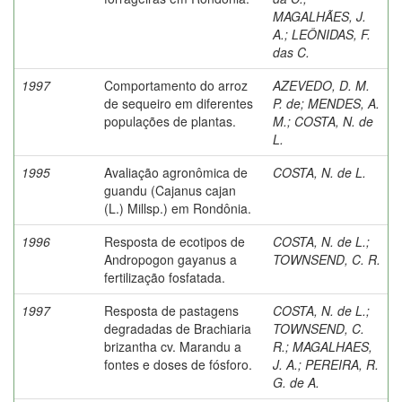
MAGALHÃES, J.
A.
;
LEÔNIDAS, F.
das C.
1997
Comportamento do arroz
AZEVEDO, D. M.
de sequeiro em diferentes
P. de
;
MENDES, A.
populações de plantas.
M.
;
COSTA, N. de
L.
1995
Avaliação agronômica de
COSTA, N. de L.
guandu (Cajanus cajan
(L.) Millsp.) em Rondônia.
1996
Resposta de ecotipos de
COSTA, N. de L.
;
Andropogon gayanus a
TOWNSEND, C. R.
fertilização fosfatada.
1997
Resposta de pastagens
COSTA, N. de L.
;
degradadas de Brachiaria
TOWNSEND, C.
brizantha cv. Marandu a
R.
;
MAGALHAES,
fontes e doses de fósforo.
J. A.
;
PEREIRA, R.
G. de A.