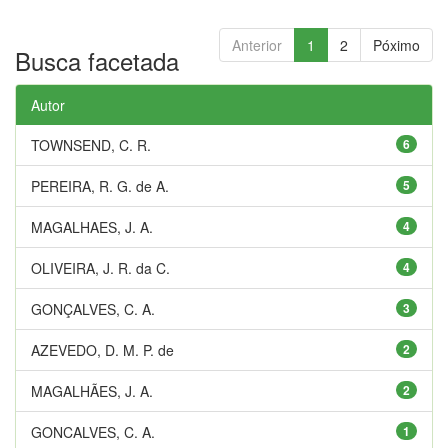
Anterior
1
2
Póximo
Busca facetada
Autor
TOWNSEND, C. R.
6
PEREIRA, R. G. de A.
5
MAGALHAES, J. A.
4
OLIVEIRA, J. R. da C.
4
GONÇALVES, C. A.
3
AZEVEDO, D. M. P. de
2
MAGALHÃES, J. A.
2
GONCALVES, C. A.
1