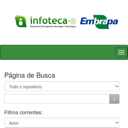
Skip
navigation
Página de Busca
Filtros correntes: