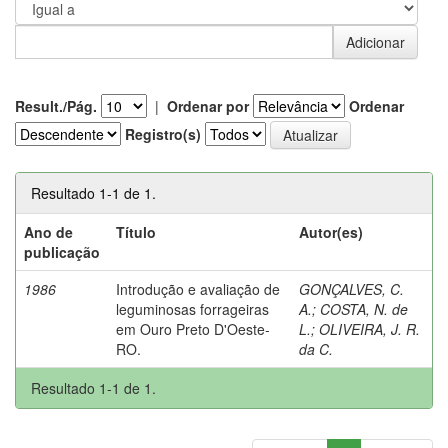
Result./Pág.
|
Ordenar por
Ordenar
Registro(s)
Resultado 1-1 de 1.
Ano de
Título
Autor(es)
publicação
1986
Introdução e avaliação de
GONÇALVES, C.
leguminosas forrageiras
A.
;
COSTA, N. de
em Ouro Preto D'Oeste-
L.
;
OLIVEIRA, J. R.
RO.
da C.
Resultado 1-1 de 1.