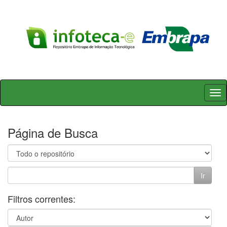
Skip
navigation
Página de Busca
Filtros correntes: