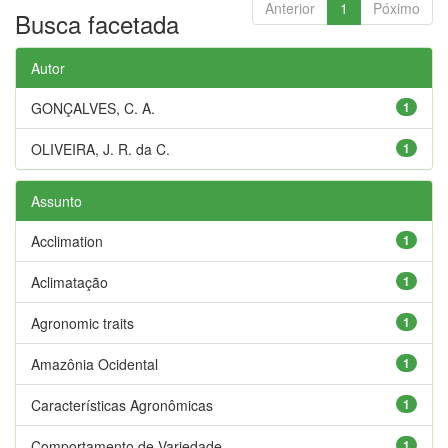
Anterior
1
Póximo
Busca facetada
Autor
GONÇALVES, C. A.
1
OLIVEIRA, J. R. da C.
1
Assunto
Acclimation
1
Aclimatação
1
Agronomic traits
1
Amazônia Ocidental
1
Características Agronômicas
1
Comportamento de Variedade
1