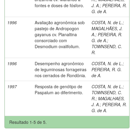
fontes e doses de fósforo.
J. A.
;
PEREIRA, R.
G. de A.
1996
Avaliação agronômica sob
COSTA, N. de L.
;
pastejo de Andropogon
MAGALHÃES, J.
gayanus cv. Planaltina
A.
;
PEREIRA, R.
consorciado com
G. de A.
;
Desmodium ovalifolium.
TOWNSEND, C.
R.
1996
Desempenho agronômico
COSTA, N. de L.
;
de leguminosas forrageiras
PEREIRA, R. G.
nos cerrados de Rondônia.
de A.
1997
Resposta de genótipo de
COSTA, N. de L.
;
Paspalum ao diferimento.
TOWNSEND, C.
R.
;
MAGALHAES,
J. A.
;
PEREIRA, R.
G. de A.
Resultado 1-5 de 5.