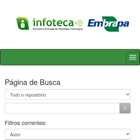
Skip
navigation
Página de Busca
Filtros correntes: