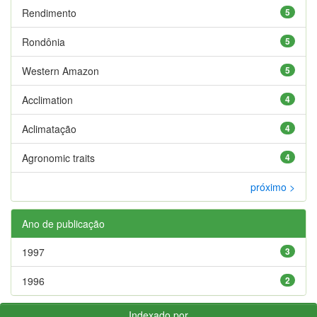
Rendimento
5
Rondônia
5
Western Amazon
5
Acclimation
4
Aclimatação
4
Agronomic traits
4
próximo >
Ano de publicação
1997
3
1996
2
Indexado por