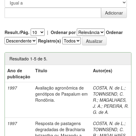
Result./Pág.
|
Ordenar por
Ordenar
Registro(s)
Resultado 1-5 de 5.
Ano de
Título
Autor(es)
publicação
1997
Avaliação agronômica de
COSTA, N. de L.
;
genótipos de Paspalum em
TOWNSEND, C.
Rondônia.
R.
;
MAGALHAES,
J. A.
;
PEREIRA, R.
G. de A.
1997
Resposta de pastagens
COSTA, N. de L.
;
degradadas de Brachiaria
TOWNSEND, C.
brizantha cv. Marandu a
R.
;
MAGALHAES,