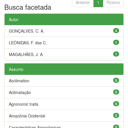
Anterior
1
Póximo
Busca facetada
Autor
GONÇALVES, C. A.
3
LEÔNIDAS, F. das C.
1
MAGALHÃES, J. A.
1
Assunto
Acclimation
5
Aclimatação
5
Agronomic traits
5
Amazônia Ocidental
5
Características Agronômicas
5