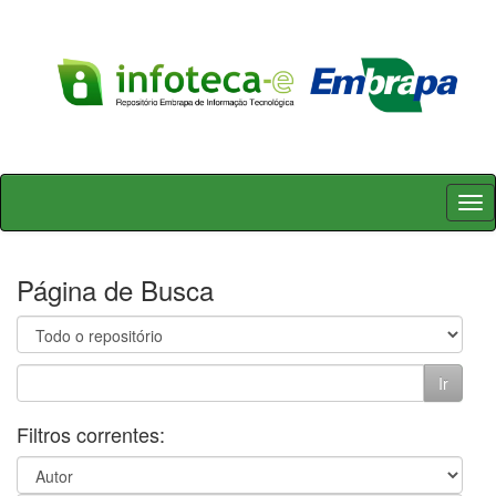
Skip
navigation
Página de Busca
Filtros correntes: