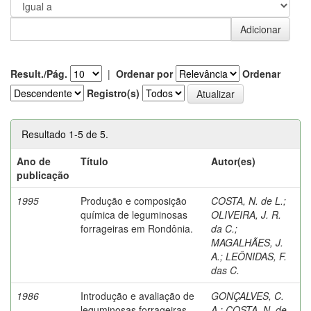
Result./Pág.
|
Ordenar por
Ordenar
Registro(s)
Resultado 1-5 de 5.
Ano de
Título
Autor(es)
publicação
1995
Produção e composição
COSTA, N. de L.
;
química de leguminosas
OLIVEIRA, J. R.
forrageiras em Rondônia.
da C.
;
MAGALHÃES, J.
A.
;
LEÔNIDAS, F.
das C.
1986
Introdução e avaliação de
GONÇALVES, C.
leguminosas forrageiras
A.
;
COSTA, N. de