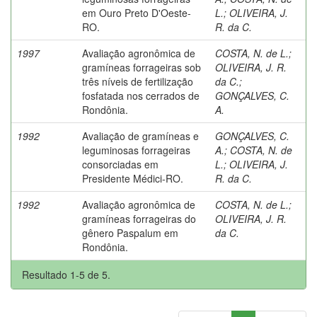
em Ouro Preto D'Oeste-
L.
;
OLIVEIRA, J.
RO.
R. da C.
1997
Avaliação agronômica de
COSTA, N. de L.
;
gramíneas forrageiras sob
OLIVEIRA, J. R.
três níveis de fertilização
da C.
;
fosfatada nos cerrados de
GONÇALVES, C.
Rondônia.
A.
1992
Avaliação de gramíneas e
GONÇALVES, C.
leguminosas forrageiras
A.
;
COSTA, N. de
consorciadas em
L.
;
OLIVEIRA, J.
Presidente Médici-RO.
R. da C.
1992
Avaliação agronômica de
COSTA, N. de L.
;
gramíneas forrageiras do
OLIVEIRA, J. R.
gênero Paspalum em
da C.
Rondônia.
Resultado 1-5 de 5.