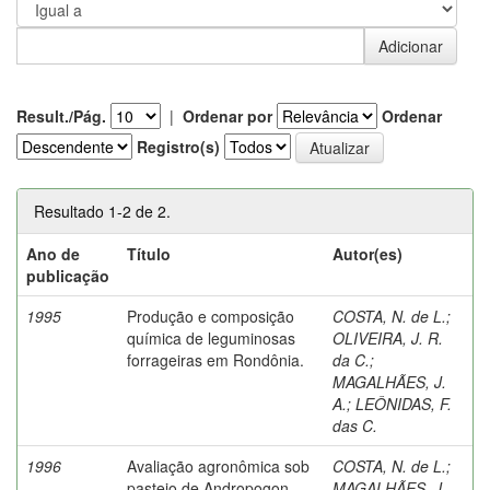
Result./Pág.
|
Ordenar por
Ordenar
Registro(s)
Resultado 1-2 de 2.
Ano de
Título
Autor(es)
publicação
1995
Produção e composição
COSTA, N. de L.
;
química de leguminosas
OLIVEIRA, J. R.
forrageiras em Rondônia.
da C.
;
MAGALHÃES, J.
A.
;
LEÔNIDAS, F.
das C.
1996
Avaliação agronômica sob
COSTA, N. de L.
;
pastejo de Andropogon
MAGALHÃES, J.