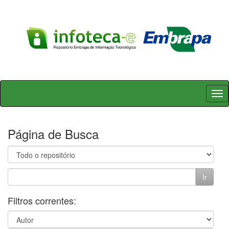
Skip
navigation
Página de Busca
Filtros correntes: