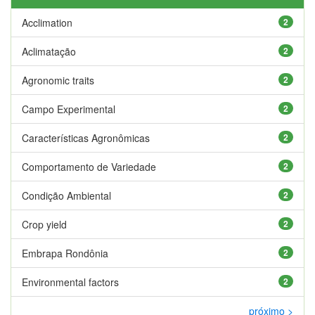
Acclimation
2
Aclimatação
2
Agronomic traits
2
Campo Experimental
2
Características Agronômicas
2
Comportamento de Variedade
2
Condição Ambiental
2
Crop yield
2
Embrapa Rondônia
2
Environmental factors
2
próximo >