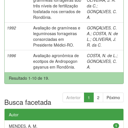
três níveis de fertilização
da C.
;
fosfatada nos cerrados de
GONÇALVES, C.
Rondônia.
A.
1992
Avaliação de gramíneas e
GONÇALVES, C.
leguminosas forrageiras
A.
;
COSTA, N. de
consorciadas em
L.
;
OLIVEIRA, J.
Presidente Médici-RO.
R. da C.
1996
Avaliação agronômica de
COSTA, N. de L.
;
ecotipos de Andropogon
GONCALVES, C.
gayanus em Rondônia.
A.
Resultado 1-10 de 19.
Anterior
1
2
Póximo
Busca facetada
Autor
MENDES, A. M.
1