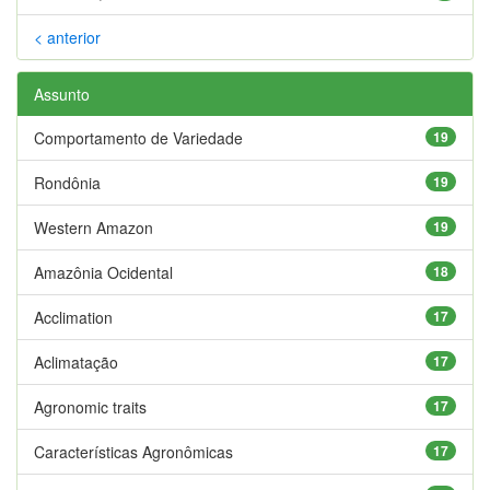
< anterior
Assunto
Comportamento de Variedade
19
Rondônia
19
Western Amazon
19
Amazônia Ocidental
18
Acclimation
17
Aclimatação
17
Agronomic traits
17
Características Agronômicas
17