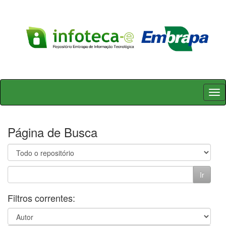
Skip
navigation
Página de Busca
Filtros correntes: