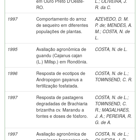
em Ouro Preto D'Oeste-
L.
;
OLIVEIRA, J.
RO.
R. da C.
1997
Comportamento do arroz
AZEVEDO, D. M.
de sequeiro em diferentes
P. de
;
MENDES, A.
populações de plantas.
M.
;
COSTA, N. de
L.
1995
Avaliação agronômica de
COSTA, N. de L.
guandu (Cajanus cajan
(L.) Millsp.) em Rondônia.
1996
Resposta de ecotipos de
COSTA, N. de L.
;
Andropogon gayanus a
TOWNSEND, C. R.
fertilização fosfatada.
1997
Resposta de pastagens
COSTA, N. de L.
;
degradadas de Brachiaria
TOWNSEND, C.
brizantha cv. Marandu a
R.
;
MAGALHAES,
fontes e doses de fósforo.
J. A.
;
PEREIRA, R.
G. de A.
1997
Avaliação agronômica de
COSTA, N. de L.
;
gramíneas forrageiras sob
OLIVEIRA, J. R.