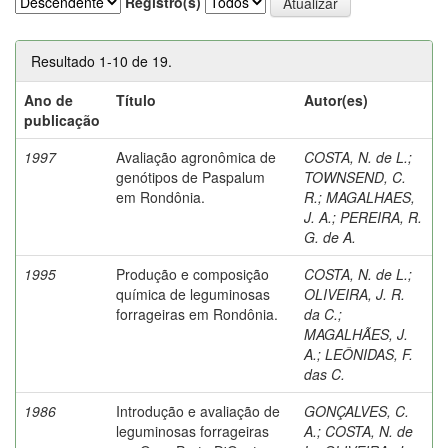
Registro(s)
Resultado 1-10 de 19.
Ano de
Título
Autor(es)
publicação
1997
Avaliação agronômica de
COSTA, N. de L.
;
genótipos de Paspalum
TOWNSEND, C.
em Rondônia.
R.
;
MAGALHAES,
J. A.
;
PEREIRA, R.
G. de A.
1995
Produção e composição
COSTA, N. de L.
;
química de leguminosas
OLIVEIRA, J. R.
forrageiras em Rondônia.
da C.
;
MAGALHÃES, J.
A.
;
LEÔNIDAS, F.
das C.
1986
Introdução e avaliação de
GONÇALVES, C.
leguminosas forrageiras
A.
;
COSTA, N. de