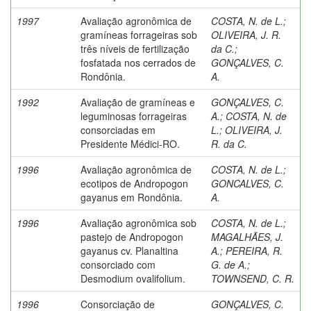
1997
Avaliação agronômica de
COSTA, N. de L.
;
gramíneas forrageiras sob
OLIVEIRA, J. R.
três níveis de fertilização
da C.
;
fosfatada nos cerrados de
GONÇALVES, C.
Rondônia.
A.
1992
Avaliação de gramíneas e
GONÇALVES, C.
leguminosas forrageiras
A.
;
COSTA, N. de
consorciadas em
L.
;
OLIVEIRA, J.
Presidente Médici-RO.
R. da C.
1996
Avaliação agronômica de
COSTA, N. de L.
;
ecotipos de Andropogon
GONCALVES, C.
gayanus em Rondônia.
A.
1996
Avaliação agronômica sob
COSTA, N. de L.
;
pastejo de Andropogon
MAGALHÃES, J.
gayanus cv. Planaltina
A.
;
PEREIRA, R.
consorciado com
G. de A.
;
Desmodium ovalifolium.
TOWNSEND, C. R.
1996
Consorciação de
GONÇALVES, C.