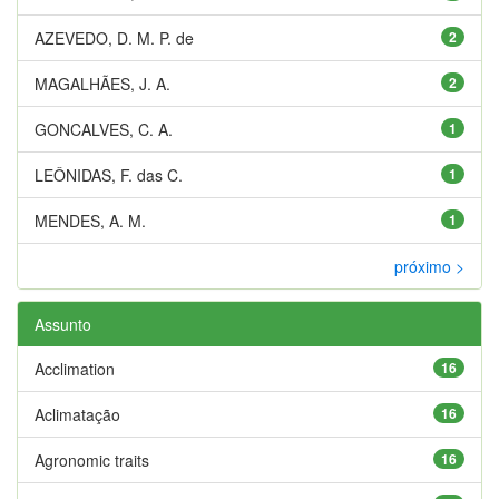
AZEVEDO, D. M. P. de
2
MAGALHÃES, J. A.
2
GONCALVES, C. A.
1
LEÔNIDAS, F. das C.
1
MENDES, A. M.
1
próximo >
Assunto
Acclimation
16
Aclimatação
16
Agronomic traits
16