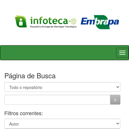
Skip
navigation
Página de Busca
Filtros correntes: