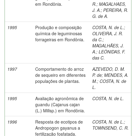
em Rondônia.
R.
;
MAGALHAES,
J. A.
;
PEREIRA, R.
G. de A.
1995
Produção e composição
COSTA, N. de L.
;
química de leguminosas
OLIVEIRA, J. R.
forrageiras em Rondônia.
da C.
;
MAGALHÃES, J.
A.
;
LEÔNIDAS, F.
das C.
1997
Comportamento do arroz
AZEVEDO, D. M.
de sequeiro em diferentes
P. de
;
MENDES, A.
populações de plantas.
M.
;
COSTA, N. de
L.
1995
Avaliação agronômica de
COSTA, N. de L.
guandu (Cajanus cajan
(L.) Millsp.) em Rondônia.
1996
Resposta de ecotipos de
COSTA, N. de L.
;
Andropogon gayanus a
TOWNSEND, C. R.
fertilização fosfatada.