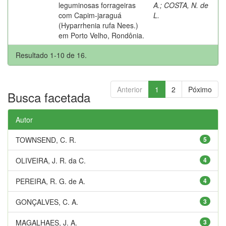
leguminosas forrageiras
A.
;
COSTA, N. de
com Capim-jaraguá
L.
(Hyparrhenia rufa Nees.)
em Porto Velho, Rondônia.
Resultado 1-10 de 16.
Anterior
1
2
Póximo
Busca facetada
Autor
TOWNSEND, C. R.
5
OLIVEIRA, J. R. da C.
4
PEREIRA, R. G. de A.
4
GONÇALVES, C. A.
3
MAGALHAES, J. A.
3