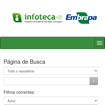
Skip
navigation
Página de Busca
Filtros correntes: