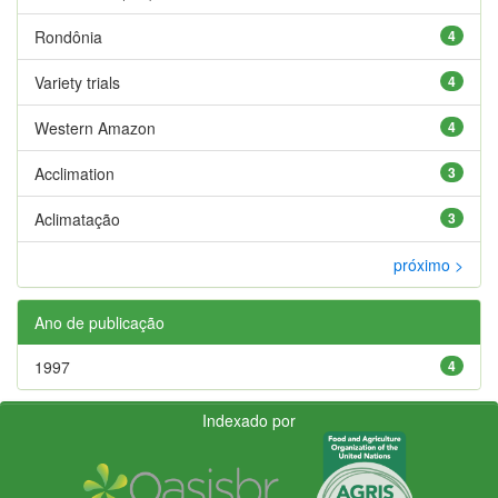
Rondônia
4
Variety trials
4
Western Amazon
4
Acclimation
3
Aclimatação
3
próximo >
Ano de publicação
1997
4
Indexado por