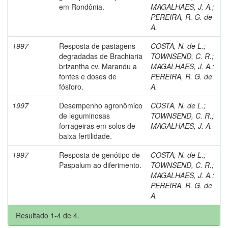
em Rondônia.
MAGALHAES, J. A.
;
PEREIRA, R. G. de
A.
1997
Resposta de pastagens
COSTA, N. de L.
;
degradadas de Brachiaria
TOWNSEND, C. R.
;
brizantha cv. Marandu a
MAGALHAES, J. A.
;
fontes e doses de
PEREIRA, R. G. de
fósforo.
A.
1997
Desempenho agronômico
COSTA, N. de L.
;
de leguminosas
TOWNSEND, C. R.
;
forrageiras em solos de
MAGALHAES, J. A.
baixa fertilidade.
1997
Resposta de genótipo de
COSTA, N. de L.
;
Paspalum ao diferimento.
TOWNSEND, C. R.
;
MAGALHAES, J. A.
;
PEREIRA, R. G. de
A.
Resultado 1-4 de 4.