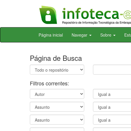
Skip
Página inicial
Navegar
Sobre
Est
navigation
Página de Busca
Filtros correntes: