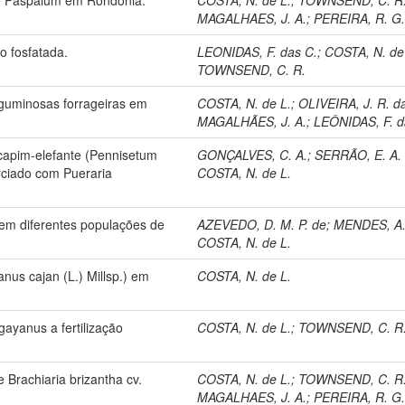
MAGALHAES, J. A.
;
PEREIRA, R. G.
ão fosfatada.
LEONIDAS, F. das C.
;
COSTA, N. de
TOWNSEND, C. R.
guminosas forrageiras em
COSTA, N. de L.
;
OLIVEIRA, J. R. d
MAGALHÃES, J. A.
;
LEÔNIDAS, F. d
capim-elefante (Pennisetum
GONÇALVES, C. A.
;
SERRÃO, E. A. 
rciado com Pueraria
COSTA, N. de L.
em diferentes populações de
AZEVEDO, D. M. P. de
;
MENDES, A.
COSTA, N. de L.
us cajan (L.) Millsp.) em
COSTA, N. de L.
ayanus a fertilização
COSTA, N. de L.
;
TOWNSEND, C. R
Brachiaria brizantha cv.
COSTA, N. de L.
;
TOWNSEND, C. R
MAGALHAES, J. A.
;
PEREIRA, R. G.