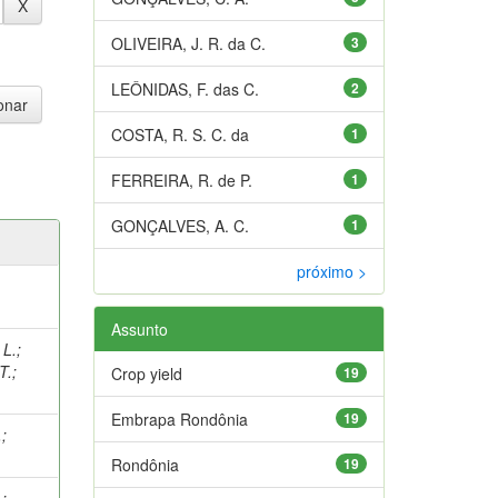
OLIVEIRA, J. R. da C.
3
LEÔNIDAS, F. das C.
2
COSTA, R. S. C. da
1
FERREIRA, R. de P.
1
GONÇALVES, A. C.
1
próximo >
Assunto
 L.
;
T.
;
Crop yield
19
Embrapa Rondônia
19
.
;
Rondônia
19
.
;