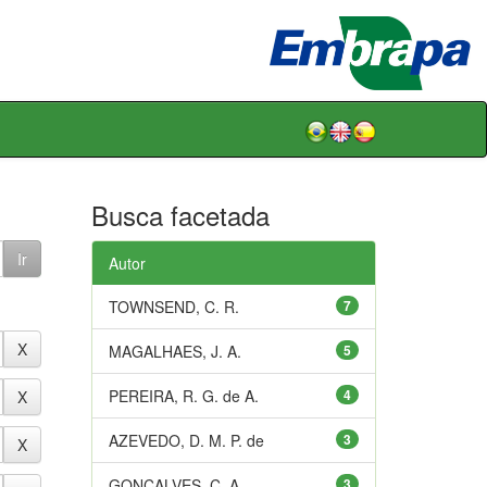
Busca facetada
Autor
TOWNSEND, C. R.
7
MAGALHAES, J. A.
5
PEREIRA, R. G. de A.
4
AZEVEDO, D. M. P. de
3
GONÇALVES, C. A.
3