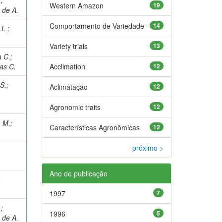
Western Amazon
19
 de A.
Comportamento de Variedade
14
 L.
;
Variety trials
13
a C.
;
as C.
Acclimation
12
S.
;
Aclimatação
12
Agronomic traits
12
 M.
;
Características Agronômicas
12
próximo >
Ano de publicação
.
1997
7
.
;
1996
5
 de A.