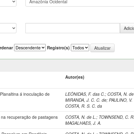
rdenar
Registro(s)
Autor(es)
lanaltina á inoculação de
LEÔNIDAS, F. das C.
;
COSTA, N. de
MIRANDA, J. C. C. de
;
PAULINO, V. 
COSTA, R. S. C. da
oro na recuperação de pastagens
COSTA, N. de L.
;
TOWNSEND, C. R
MAGALHAES, J. A.
de Paspalum em Rondônia.
COSTA, N. de L.
;
TOWNSEND, C. R