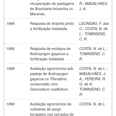
recuperação de pastagens
R.
;
MAGALHAES,
de Brachiaria brizantha cv.
J. A.
Marandu.
1996
Resposta de Arachis pintoi
LEONIDAS, F. das
a fertilização fosfatada.
C.
;
COSTA, N. de
L.
;
TOWNSEND,
C. R.
1996
Resposta de ecotipos de
COSTA, N. de L.
;
Andropogon gayanus a
TOWNSEND, C.
fertilização fosfatada.
R.
1996
Avaliação agronômica sob
COSTA, N. de L.
;
pastejo de Andropogon
MAGALHÃES, J.
gayanus cv. Planaltina
A.
;
PEREIRA, R.
consorciado com
G. de A.
;
Desmodium ovalifolium.
TOWNSEND, C.
R.
1996
Avaliação agronômica de
COSTA, N. de L.
cultivares de sorgo
forrageiro nos cerrados de