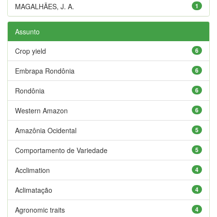
MAGALHÃES, J. A.
1
Assunto
Crop yield
6
Embrapa Rondônia
6
Rondônia
6
Western Amazon
6
Amazônia Ocidental
5
Comportamento de Variedade
5
Acclimation
4
Aclimatação
4
Agronomic traits
4