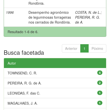
Rondônia.
1996
Desempenho agronômico
COSTA, N. de L.
;
de leguminosas forrageiras
PEREIRA, R. G.
nos cerrados de Rondônia.
de A.
Resultado 1-6 de 6.
Anterior
1
Póximo
Busca facetada
Autor
TOWNSEND, C. R.
4
PEREIRA, R. G. de A.
2
LEONIDAS, F. das C.
1
MAGALHAES, J. A.
1