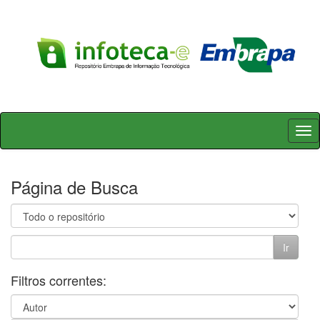
Skip
navigation
Página de Busca
Filtros correntes: