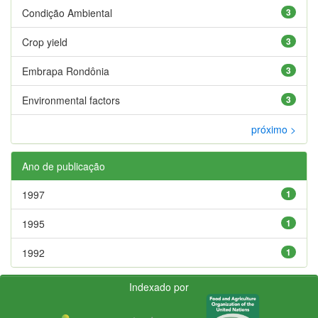
Condição Ambiental
3
Crop yield
3
Embrapa Rondônia
3
Environmental factors
3
próximo >
Ano de publicação
1997
1
1995
1
1992
1
Indexado por