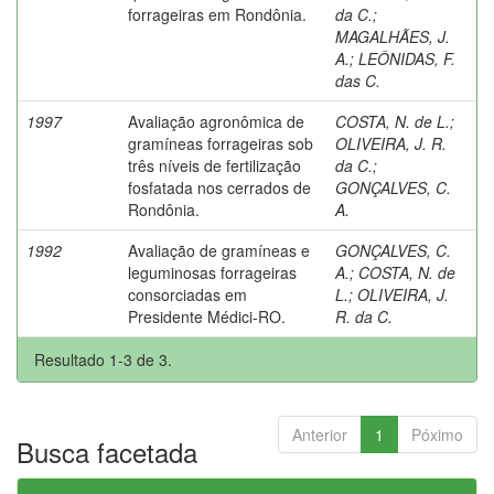
forrageiras em Rondônia.
da C.
;
MAGALHÃES, J.
A.
;
LEÔNIDAS, F.
das C.
1997
Avaliação agronômica de
COSTA, N. de L.
;
gramíneas forrageiras sob
OLIVEIRA, J. R.
três níveis de fertilização
da C.
;
fosfatada nos cerrados de
GONÇALVES, C.
Rondônia.
A.
1992
Avaliação de gramíneas e
GONÇALVES, C.
leguminosas forrageiras
A.
;
COSTA, N. de
consorciadas em
L.
;
OLIVEIRA, J.
Presidente Médici-RO.
R. da C.
Resultado 1-3 de 3.
Anterior
1
Póximo
Busca facetada