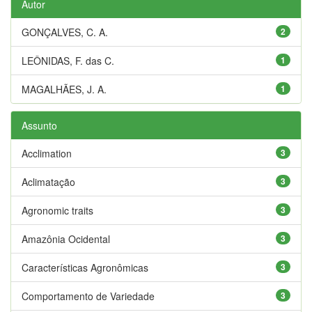
Autor
GONÇALVES, C. A.
2
LEÔNIDAS, F. das C.
1
MAGALHÃES, J. A.
1
Assunto
Acclimation
3
Aclimatação
3
Agronomic traits
3
Amazônia Ocidental
3
Características Agronômicas
3
Comportamento de Variedade
3