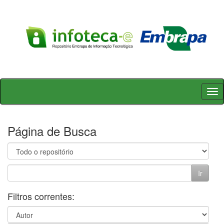
Skip
navigation
Página de Busca
Filtros correntes: