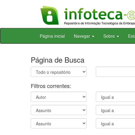
Skip
Página inicial
Navegar
Sobre
Est
navigation
Página de Busca
Filtros correntes: