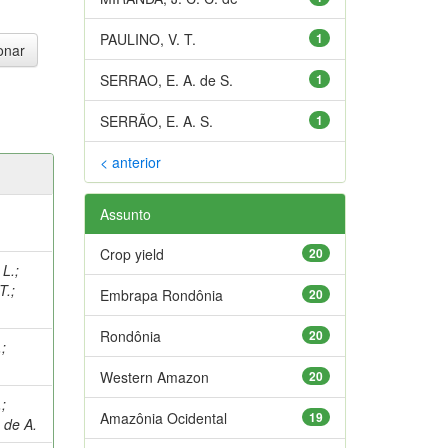
PAULINO, V. T.
1
SERRAO, E. A. de S.
1
SERRÃO, E. A. S.
1
< anterior
Assunto
Crop yield
20
 L.
;
T.
;
Embrapa Rondônia
20
Rondônia
20
.
;
Western Amazon
20
.
;
Amazônia Ocidental
19
 de A.