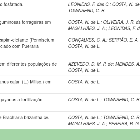
ão fosfatada.
LEONIDAS, F. das C.
;
COSTA, N. de
TOWNSEND, C. R.
guminosas forrageiras em
COSTA, N. de L.
;
OLIVEIRA, J. R. d
MAGALHÃES, J. A.
;
LEÔNIDAS, F. d
capim-elefante (Pennisetum
GONÇALVES, C. A.
;
SERRÃO, E. A. 
rciado com Pueraria
COSTA, N. de L.
em diferentes populações de
AZEVEDO, D. M. P. de
;
MENDES, A.
COSTA, N. de L.
us cajan (L.) Millsp.) em
COSTA, N. de L.
ayanus a fertilização
COSTA, N. de L.
;
TOWNSEND, C. R
Brachiaria brizantha cv.
COSTA, N. de L.
;
TOWNSEND, C. R
MAGALHAES, J. A.
;
PEREIRA, R. G.