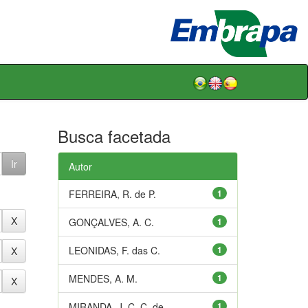
Busca facetada
Autor
FERREIRA, R. de P.
1
GONÇALVES, A. C.
1
LEONIDAS, F. das C.
1
MENDES, A. M.
1
MIRANDA, J. C. C. de
1