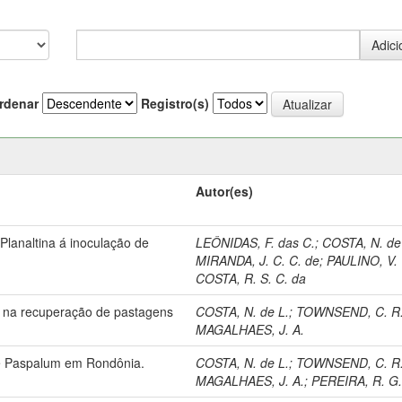
rdenar
Registro(s)
Autor(es)
lanaltina á inoculação de
LEÔNIDAS, F. das C.
;
COSTA, N. de
MIRANDA, J. C. C. de
;
PAULINO, V. 
COSTA, R. S. C. da
oro na recuperação de pastagens
COSTA, N. de L.
;
TOWNSEND, C. R
MAGALHAES, J. A.
de Paspalum em Rondônia.
COSTA, N. de L.
;
TOWNSEND, C. R
MAGALHAES, J. A.
;
PEREIRA, R. G.