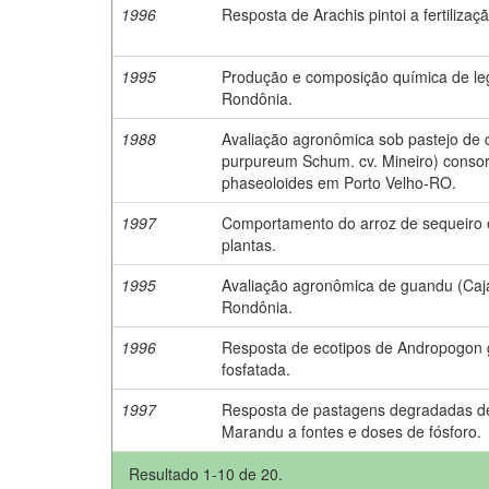
1996
Resposta de Arachis pintoi a fertilizaç
1995
Produção e composição química de le
Rondônia.
1988
Avaliação agronômica sob pastejo de 
purpureum Schum. cv. Mineiro) conso
phaseoloides em Porto Velho-RO.
1997
Comportamento do arroz de sequeiro 
plantas.
1995
Avaliação agronômica de guandu (Cajan
Rondônia.
1996
Resposta de ecotipos de Andropogon g
fosfatada.
1997
Resposta de pastagens degradadas de 
Marandu a fontes e doses de fósforo.
Resultado 1-10 de 20.