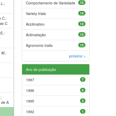
Comportamento de Variedade
15
 L.
;
Variety trials
14
a C.
;
as C.
Acclimation
13
S.
;
Aclimatação
13
Agronomic traits
13
 M.
;
próximo >
Ano de publicação
1997
7
.
1996
6
.
;
1995
3
 de A.
1992
1