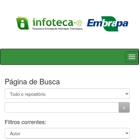
Skip
navigation
Página de Busca
Filtros correntes: