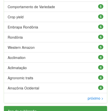
Comportamento de Variedade
5
Crop yield
5
Embrapa Rondônia
5
Rondônia
5
Western Amazon
5
Acclimation
4
Aclimatação
4
Agronomic traits
4
Amazônia Ocidental
4
próximo >
Ano de publicação