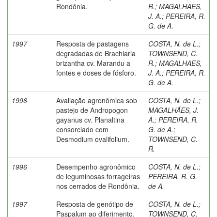
Rondônia.
R.
;
MAGALHAES,
J. A.
;
PEREIRA, R.
G. de A.
1997
Resposta de pastagens
COSTA, N. de L.
;
degradadas de Brachiaria
TOWNSEND, C.
brizantha cv. Marandu a
R.
;
MAGALHAES,
fontes e doses de fósforo.
J. A.
;
PEREIRA, R.
G. de A.
1996
Avaliação agronômica sob
COSTA, N. de L.
;
pastejo de Andropogon
MAGALHÃES, J.
gayanus cv. Planaltina
A.
;
PEREIRA, R.
consorciado com
G. de A.
;
Desmodium ovalifolium.
TOWNSEND, C.
R.
1996
Desempenho agronômico
COSTA, N. de L.
;
de leguminosas forrageiras
PEREIRA, R. G.
nos cerrados de Rondônia.
de A.
1997
Resposta de genótipo de
COSTA, N. de L.
;
Paspalum ao diferimento.
TOWNSEND, C.