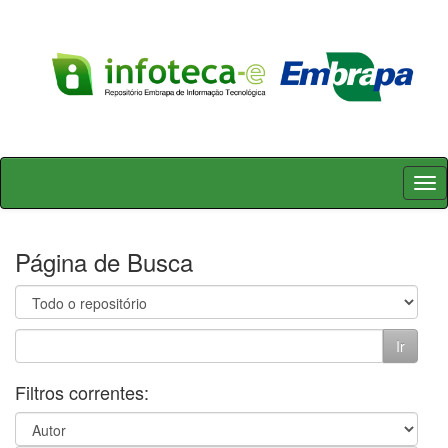
Skip
navigation
Página de Busca
Filtros correntes: