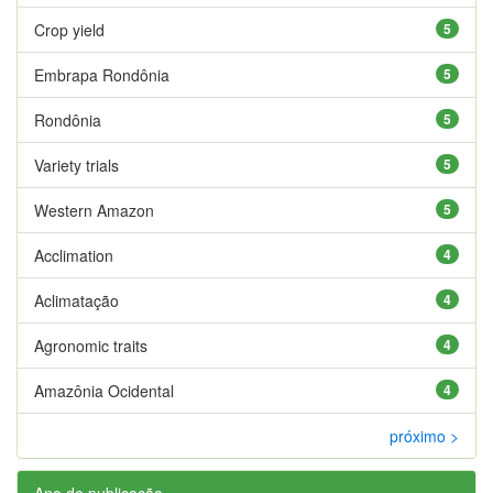
Crop yield
5
Embrapa Rondônia
5
Rondônia
5
Variety trials
5
Western Amazon
5
Acclimation
4
Aclimatação
4
Agronomic traits
4
Amazônia Ocidental
4
próximo >
Ano de publicação