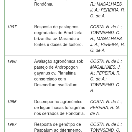
Rondônia.
R.
;
MAGALHAES,
J. A.
;
PEREIRA, R.
G. de A.
1997
Resposta de pastagens
COSTA, N. de L.
;
degradadas de Brachiaria
TOWNSEND, C.
brizantha cv. Marandu a
R.
;
MAGALHAES,
fontes e doses de fósforo.
J. A.
;
PEREIRA, R.
G. de A.
1996
Avaliação agronômica sob
COSTA, N. de L.
;
pastejo de Andropogon
MAGALHÃES, J.
gayanus cv. Planaltina
A.
;
PEREIRA, R.
consorciado com
G. de A.
;
Desmodium ovalifolium.
TOWNSEND, C.
R.
1996
Desempenho agronômico
COSTA, N. de L.
;
de leguminosas forrageiras
PEREIRA, R. G.
nos cerrados de Rondônia.
de A.
1997
Resposta de genótipo de
COSTA, N. de L.
;
Paspalum ao diferimento.
TOWNSEND, C.