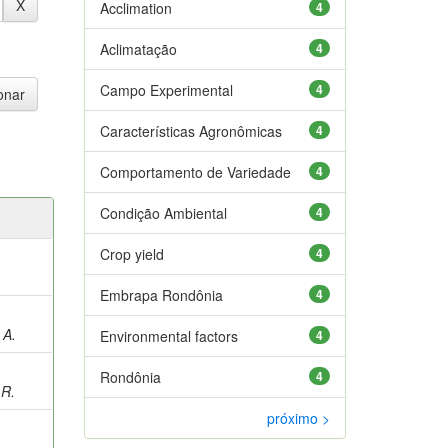
Acclimation
4
Aclimatação
4
Campo Experimental
4
Características Agronômicas
4
Comportamento de Variedade
4
Condição Ambiental
4
Crop yield
4
Embrapa Rondônia
4
 A.
Environmental factors
4
Rondônia
4
R.
próximo >