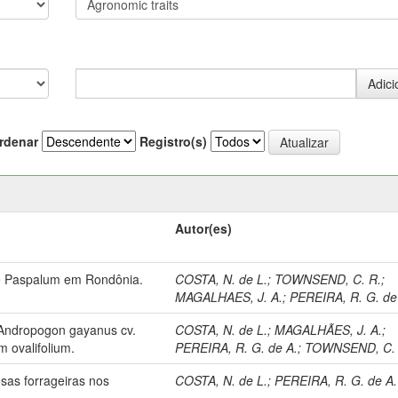
rdenar
Registro(s)
Autor(es)
de Paspalum em Rondônia.
COSTA, N. de L.
;
TOWNSEND, C. R.
;
MAGALHAES, J. A.
;
PEREIRA, R. G. de
 Andropogon gayanus cv.
COSTA, N. de L.
;
MAGALHÃES, J. A.
;
 ovalifolium.
PEREIRA, R. G. de A.
;
TOWNSEND, C. 
as forrageiras nos
COSTA, N. de L.
;
PEREIRA, R. G. de A.