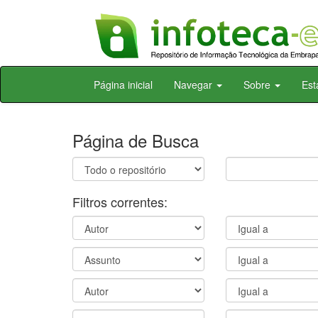
Skip
Página inicial
Navegar
Sobre
Est
navigation
Página de Busca
Filtros correntes: