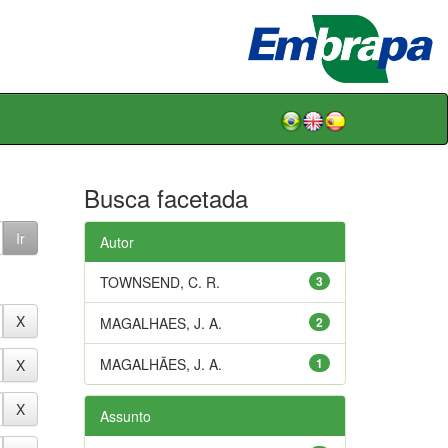
Busca facetada
Autor
TOWNSEND, C. R.
3
MAGALHAES, J. A.
2
MAGALHÃES, J. A.
1
Assunto