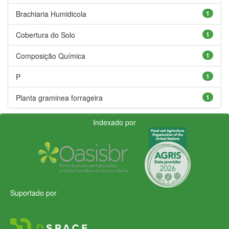
Brachiaria Humidicola
1
Cobertura do Solo
1
Composição Química
1
P
1
Planta graminea forrageira
1
Indexado por
Suportado por