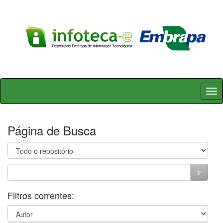
Skip
navigation
Página de Busca
Filtros correntes: