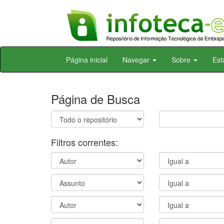
Skip
Página inicial
Navegar
Sobre
Est
navigation
Página de Busca
Filtros correntes: