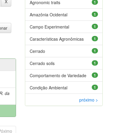
Agronomic traits
1
Amazônia Ocidental
1
Campo Experimental
1
Características Agronômicas
1
Cerrado
1
Cerrado soils
1
Comportamento de Variedade
1
Condição Ambiental
1
R. da
próximo >
Póximo