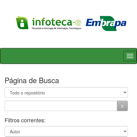
Skip
navigation
Página de Busca
Filtros correntes: