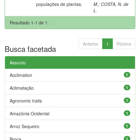
populações de plantas.
M.
;
COSTA, N. de
L.
Resultado 1-1 de 1.
Anterior
1
Póximo
Busca facetada
Assunto
Acclimation
1
Aclimatação
1
Agronomic traits
1
Amazônia Ocidental
1
Arroz Sequeiro
1
Broca
1