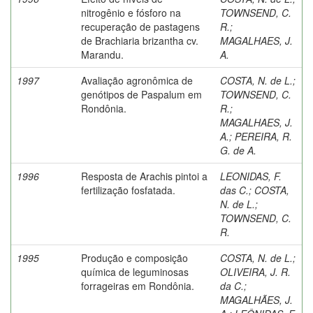
nitrogênio e fósforo na
TOWNSEND, C.
recuperação de pastagens
R.
;
de Brachiaria brizantha cv.
MAGALHAES, J.
Marandu.
A.
1997
Avaliação agronômica de
COSTA, N. de L.
;
genótipos de Paspalum em
TOWNSEND, C.
Rondônia.
R.
;
MAGALHAES, J.
A.
;
PEREIRA, R.
G. de A.
1996
Resposta de Arachis pintoi a
LEONIDAS, F.
fertilização fosfatada.
das C.
;
COSTA,
N. de L.
;
TOWNSEND, C.
R.
1995
Produção e composição
COSTA, N. de L.
;
química de leguminosas
OLIVEIRA, J. R.
forrageiras em Rondônia.
da C.
;
MAGALHÃES, J.