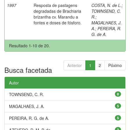
1997
Resposta de pastagens
COSTA, N. de L.
;
degradadas de Brachiaria
TOWNSEND, C.
brizantha cv. Marandu a
R.
;
fontes e doses de fósforo.
MAGALHAES, J.
A.
;
PEREIRA, R.
G. de A.
Resultado 1-10 de 20.
Anterior
1
2
Póximo
Busca facetada
Autor
TOWNSEND, C. R.
8
MAGALHAES, J. A.
5
PEREIRA, R. G. de A.
5
AZEVEDO, D. M. P. de
3