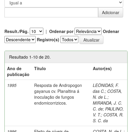
Result./Pág.
|
Ordenar por
Ordenar
Registro(s)
Resultado 1-10 de 20.
Ano de
Título
Autor(es)
publicação
1995
Resposta de Andropogon
LEÔNIDAS, F.
gayanus cv. Planaltina á
das C.
;
COSTA,
inoculação de fungos
N. de L.
;
endomicorrizicos.
MIRANDA, J. C.
C. de
;
PAULINO,
V. T.
;
COSTA, R.
S. C. da
1996
Efeito de níveis de
COSTA, N. de L.
;