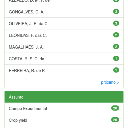
GONÇALVES, C. A.
3
OLIVEIRA, J. R. da C.
3
LEÔNIDAS, F. das C.
2
MAGALHÃES, J. A.
2
COSTA, R. S. C. da
1
FERREIRA, R. de P.
1
próximo >
Assunto
Campo Experimental
20
Crop yield
20