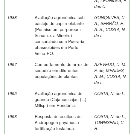
A.
;
LEÔNIDAS, F.
das C.
1988
Avaliação agronômica sob
GONÇALVES, C.
pastejo de capim-elefante
A.
;
SERRÃO, E.
(Pennisetum purpureum
A. S.
;
COSTA, N.
Schum. cv. Mineiro)
de L.
consorciado com Pueraria
phaseoloides em Porto
Velho-RO.
1997
Comportamento do arroz de
AZEVEDO, D. M.
sequeiro em diferentes
P. de
;
MENDES,
populações de plantas.
A. M.
;
COSTA, N.
de L.
1995
Avaliação agronômica de
COSTA, N. de L.
guandu (Cajanus cajan (L.)
Millsp.) em Rondônia.
1996
Resposta de ecotipos de
COSTA, N. de L.
;
Andropogon gayanus a
TOWNSEND, C.
fertilização fosfatada.
R.