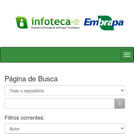
Skip
navigation
Página de Busca
Filtros correntes: