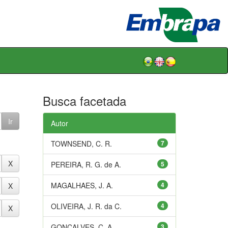
Busca facetada
Autor
TOWNSEND, C. R.
7
PEREIRA, R. G. de A.
5
MAGALHAES, J. A.
4
OLIVEIRA, J. R. da C.
4
GONÇALVES, C. A.
3