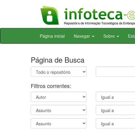
Skip
Página inicial
Navegar
Sobre
Est
navigation
Página de Busca
Filtros correntes: