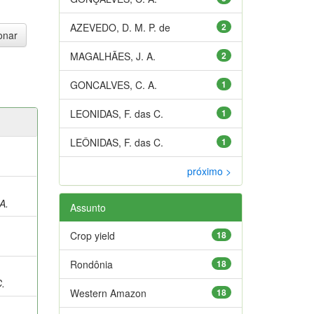
AZEVEDO, D. M. P. de
2
MAGALHÃES, J. A.
2
GONCALVES, C. A.
1
LEONIDAS, F. das C.
1
LEÔNIDAS, F. das C.
1
próximo >
A.
Assunto
Crop yield
18
Rondônia
18
;
C.
Western Amazon
18
;