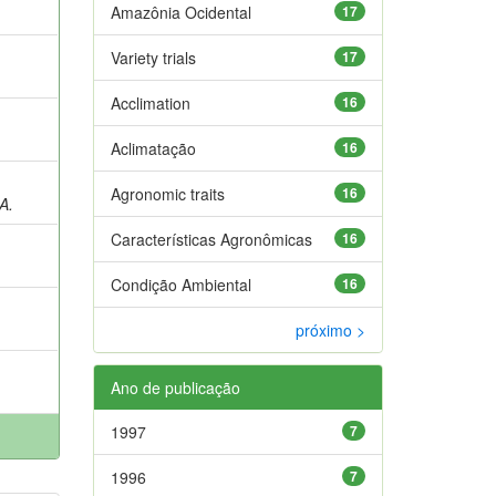
Amazônia Ocidental
17
Variety trials
17
Acclimation
16
Aclimatação
16
Agronomic traits
16
A.
Características Agronômicas
16
;
Condição Ambiental
16
próximo >
Ano de publicação
1997
7
1996
7