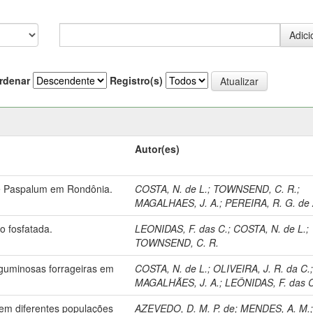
rdenar
Registro(s)
Autor(es)
de Paspalum em Rondônia.
COSTA, N. de L.
;
TOWNSEND, C. R.
;
MAGALHAES, J. A.
;
PEREIRA, R. G. de 
ão fosfatada.
LEONIDAS, F. das C.
;
COSTA, N. de L.
;
TOWNSEND, C. R.
guminosas forrageiras em
COSTA, N. de L.
;
OLIVEIRA, J. R. da C.
MAGALHÃES, J. A.
;
LEÔNIDAS, F. das 
em diferentes populações
AZEVEDO, D. M. P. de
;
MENDES, A. M.