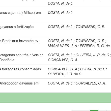
COSTA, N. de L.
us cajan (L.) Millsp.) em
COSTA, N. de L.
ayanus a fertilização
COSTA, N. de L.
;
TOWNSEND, C. R.
Brachiaria brizantha cv.
COSTA, N. de L.
;
TOWNSEND, C. R.
;
MAGALHAES, J. A.
;
PEREIRA, R. G. de 
rageiras sob três níveis de
COSTA, N. de L.
;
OLIVEIRA, J. R. da C.
 Rondônia.
GONÇALVES, C. A.
 forrageiras consorciadas
GONÇALVES, C. A.
;
COSTA, N. de L.
;
OLIVEIRA, J. R. da C.
e Andropogon gayanus em
COSTA, N. de L.
;
GONCALVES, C. A.