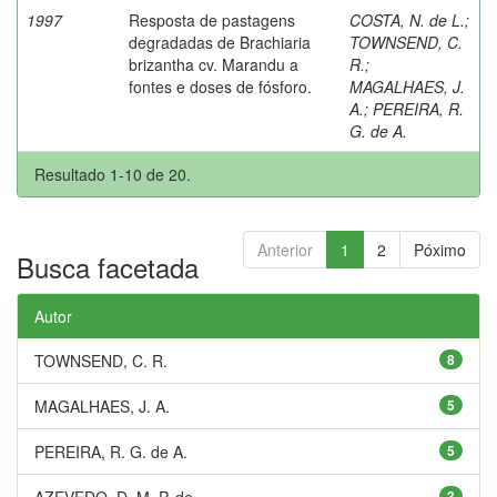
1997
Resposta de pastagens
COSTA, N. de L.
;
degradadas de Brachiaria
TOWNSEND, C.
brizantha cv. Marandu a
R.
;
fontes e doses de fósforo.
MAGALHAES, J.
A.
;
PEREIRA, R.
G. de A.
Resultado 1-10 de 20.
Anterior
1
2
Póximo
Busca facetada
Autor
TOWNSEND, C. R.
8
MAGALHAES, J. A.
5
PEREIRA, R. G. de A.
5
AZEVEDO, D. M. P. de
3