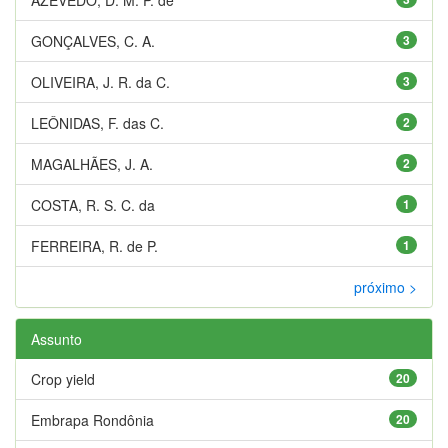
GONÇALVES, C. A.
3
OLIVEIRA, J. R. da C.
3
LEÔNIDAS, F. das C.
2
MAGALHÃES, J. A.
2
COSTA, R. S. C. da
1
FERREIRA, R. de P.
1
próximo >
Assunto
Crop yield
20
Embrapa Rondônia
20