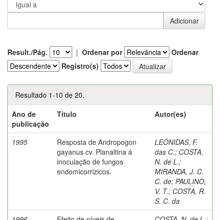
Result./Pág.
|
Ordenar por
Ordenar
Registro(s)
Resultado 1-10 de 20.
Ano de
Título
Autor(es)
publicação
1995
Resposta de Andropogon
LEÔNIDAS, F.
gayanus cv. Planaltina á
das C.
;
COSTA,
inoculação de fungos
N. de L.
;
endomicorrizicos.
MIRANDA, J. C.
C. de
;
PAULINO,
V. T.
;
COSTA, R.
S. C. da
1996
Efeito de níveis de
COSTA, N. de L.
;