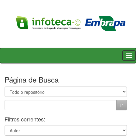
Skip
navigation
Página de Busca
Filtros correntes: