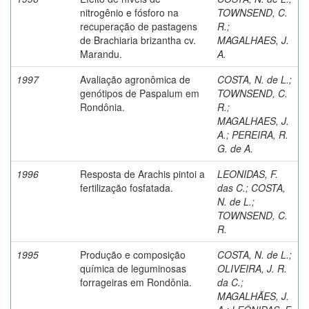
nitrogênio e fósforo na
TOWNSEND, C.
recuperação de pastagens
R.
;
de Brachiaria brizantha cv.
MAGALHAES, J.
Marandu.
A.
1997
Avaliação agronômica de
COSTA, N. de L.
;
genótipos de Paspalum em
TOWNSEND, C.
Rondônia.
R.
;
MAGALHAES, J.
A.
;
PEREIRA, R.
G. de A.
1996
Resposta de Arachis pintoi a
LEONIDAS, F.
fertilização fosfatada.
das C.
;
COSTA,
N. de L.
;
TOWNSEND, C.
R.
1995
Produção e composição
COSTA, N. de L.
;
química de leguminosas
OLIVEIRA, J. R.
forrageiras em Rondônia.
da C.
;
MAGALHÃES, J.