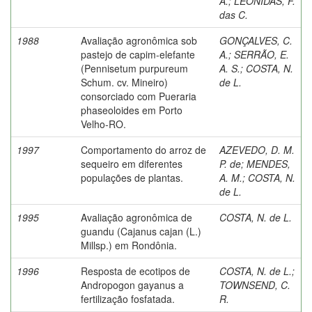
A.
;
LEÔNIDAS, F.
das C.
1988
Avaliação agronômica sob
GONÇALVES, C.
pastejo de capim-elefante
A.
;
SERRÃO, E.
(Pennisetum purpureum
A. S.
;
COSTA, N.
Schum. cv. Mineiro)
de L.
consorciado com Pueraria
phaseoloides em Porto
Velho-RO.
1997
Comportamento do arroz de
AZEVEDO, D. M.
sequeiro em diferentes
P. de
;
MENDES,
populações de plantas.
A. M.
;
COSTA, N.
de L.
1995
Avaliação agronômica de
COSTA, N. de L.
guandu (Cajanus cajan (L.)
Millsp.) em Rondônia.
1996
Resposta de ecotipos de
COSTA, N. de L.
;
Andropogon gayanus a
TOWNSEND, C.
fertilização fosfatada.
R.