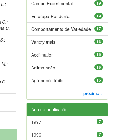
Campo Experimental
19
 L.
;
Embrapa Rondônia
19
a C.
;
as C.
Comportamento de Variedade
17
S.
;
Variety trials
16
Acclimation
15
 M.
;
Aclimatação
15
Agronomic traits
15
a C.
próximo >
Ano de publicação
.
1997
7
1996
7