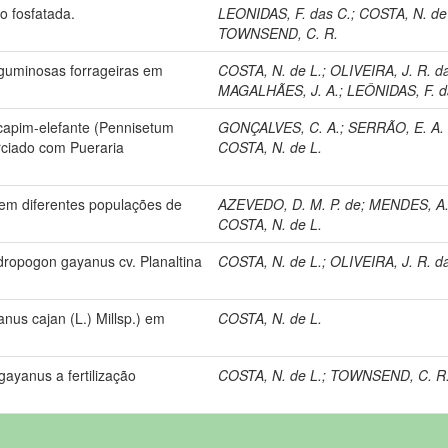
ão fosfatada.
LEONIDAS, F. das C.
;
COSTA, N. de
TOWNSEND, C. R.
guminosas forrageiras em
COSTA, N. de L.
;
OLIVEIRA, J. R. d
MAGALHÃES, J. A.
;
LEÔNIDAS, F. d
capim-elefante (Pennisetum
GONÇALVES, C. A.
;
SERRÃO, E. A. 
rciado com Pueraria
COSTA, N. de L.
em diferentes populações de
AZEVEDO, D. M. P. de
;
MENDES, A.
COSTA, N. de L.
dropogon gayanus cv. Planaltina
COSTA, N. de L.
;
OLIVEIRA, J. R. d
us cajan (L.) Millsp.) em
COSTA, N. de L.
ayanus a fertilização
COSTA, N. de L.
;
TOWNSEND, C. R