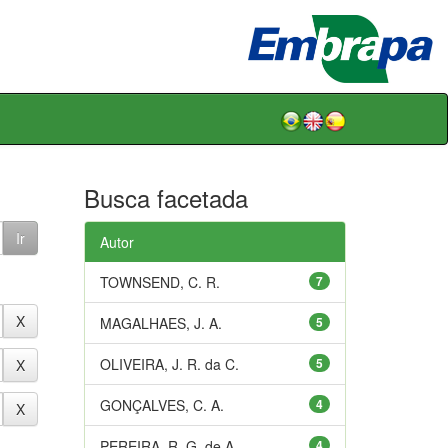
Busca facetada
Autor
TOWNSEND, C. R.
7
MAGALHAES, J. A.
5
OLIVEIRA, J. R. da C.
5
GONÇALVES, C. A.
4
PEREIRA, R. G. de A.
4