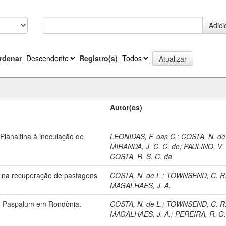
rdenar
Registro(s)
Autor(es)
lanaltina á inoculação de
LEÔNIDAS, F. das C.
;
COSTA, N. de
MIRANDA, J. C. C. de
;
PAULINO, V. 
COSTA, R. S. C. da
oro na recuperação de pastagens
COSTA, N. de L.
;
TOWNSEND, C. R
MAGALHAES, J. A.
de Paspalum em Rondônia.
COSTA, N. de L.
;
TOWNSEND, C. R
MAGALHAES, J. A.
;
PEREIRA, R. G.