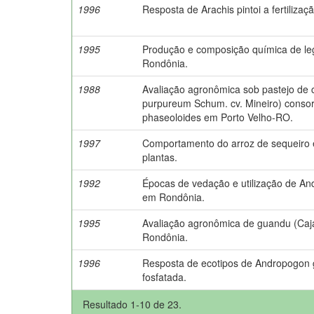
1996
Resposta de Arachis pintoi a fertilizaç
1995
Produção e composição química de le
Rondônia.
1988
Avaliação agronômica sob pastejo de 
purpureum Schum. cv. Mineiro) conso
phaseoloides em Porto Velho-RO.
1997
Comportamento do arroz de sequeiro 
plantas.
1992
Épocas de vedação e utilização de An
em Rondônia.
1995
Avaliação agronômica de guandu (Cajan
Rondônia.
1996
Resposta de ecotipos de Andropogon g
fosfatada.
Resultado 1-10 de 23.