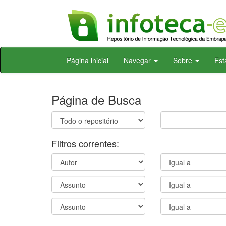
Skip
Página inicial
Navegar
Sobre
Est
navigation
Página de Busca
Filtros correntes: