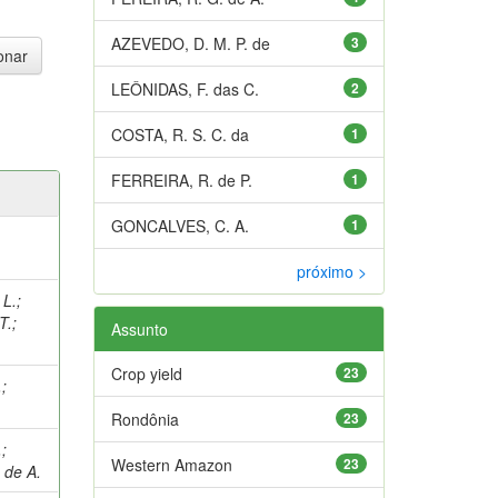
AZEVEDO, D. M. P. de
3
LEÔNIDAS, F. das C.
2
COSTA, R. S. C. da
1
FERREIRA, R. de P.
1
GONCALVES, C. A.
1
próximo >
 L.
;
T.
;
Assunto
Crop yield
23
.
;
Rondônia
23
.
;
Western Amazon
23
 de A.