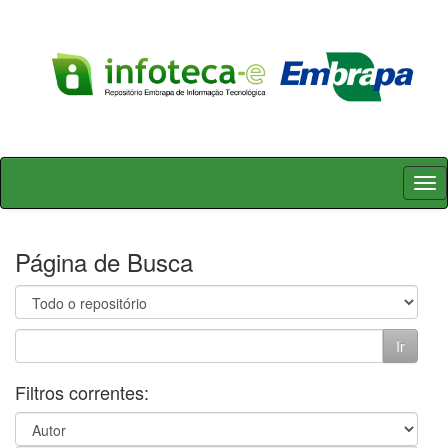
Skip
navigation
Página de Busca
Filtros correntes: