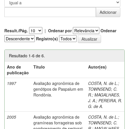
Result./Pág.
|
Ordenar por
Ordenar
Registro(s)
Resultado 1-6 de 6.
Ano de
Título
Autor(es)
publicação
1997
Avaliação agronômica de
COSTA, N. de L.
;
genótipos de Paspalum em
TOWNSEND, C.
Rondônia.
R.
;
MAGALHAES,
J. A.
;
PEREIRA, R.
G. de A.
2005
Avaliação agronômica de
COSTA, N. de L.
;
gramíneas forrageiras sob
TOWNSEND, C.
sombreamento de seringal
R.
;
MAGALHAES,