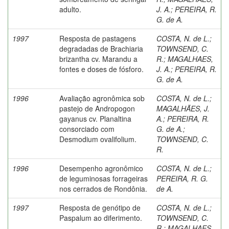
adulto.
J. A.
;
PEREIRA, R.
G. de A.
1997
Resposta de pastagens
COSTA, N. de L.
;
degradadas de Brachiaria
TOWNSEND, C.
brizantha cv. Marandu a
R.
;
MAGALHAES,
fontes e doses de fósforo.
J. A.
;
PEREIRA, R.
G. de A.
1996
Avaliação agronômica sob
COSTA, N. de L.
;
pastejo de Andropogon
MAGALHÃES, J.
gayanus cv. Planaltina
A.
;
PEREIRA, R.
consorciado com
G. de A.
;
Desmodium ovalifolium.
TOWNSEND, C.
R.
1996
Desempenho agronômico
COSTA, N. de L.
;
de leguminosas forrageiras
PEREIRA, R. G.
nos cerrados de Rondônia.
de A.
1997
Resposta de genótipo de
COSTA, N. de L.
;
Paspalum ao diferimento.
TOWNSEND, C.
R.
;
MAGALHAES,