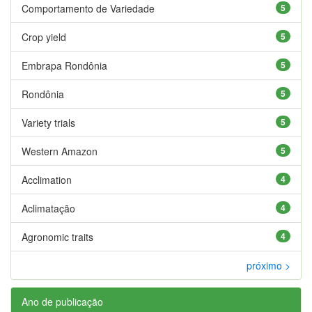
Comportamento de Variedade
5
Crop yield
5
Embrapa Rondônia
5
Rondônia
5
Variety trials
5
Western Amazon
5
Acclimation
4
Aclimatação
4
Agronomic traits
4
próximo >
Ano de publicação